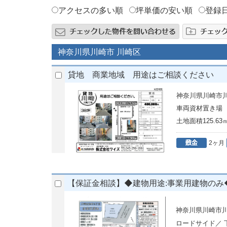
アクセスの多い順
坪単価の安い順
登録
神奈川県川崎市 川崎区
貸地 商業地域 用途はご相談ください
神奈川県川崎市
車両資材置き
土地面積125.63
2ヶ月
【保証金相談】◆建物用途:事業用建物のみ◆
神奈川県川崎市
ロードサイド／