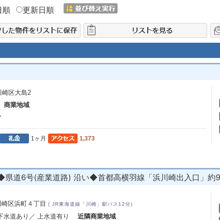
日順
更新日順
川崎区大島2
場
商業地域
㎡
1ヶ月
1,373
県道6号(産業道路) 沿い◆首都高横羽線「浜川崎出入口」約
川崎区浜町４丁目
( JR東海道線「川崎」駅バス12分)
 下水道あり／ 上水道有り
近隣商業地域