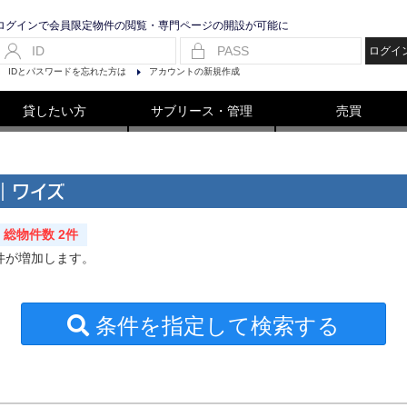
ログインで会員限定物件の閲覧・専門ページの開設が可能に
ログイ
IDとパスワードを忘れた方は
アカウントの新規作成
貸したい方
サブリース・管理
売買
｜ワイズ
総物件数 2件
件が増加します。
条件を指定して検索する