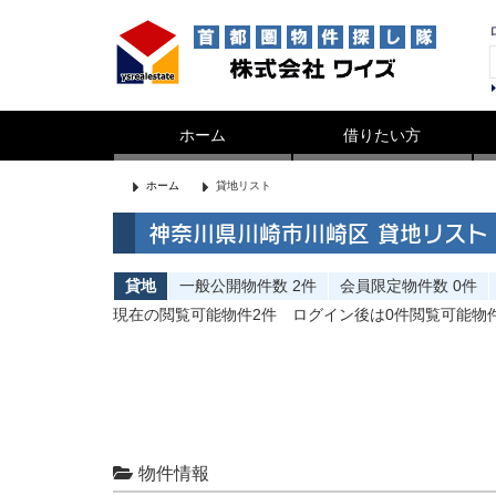
ホーム
借りたい方
ホーム
貸地リスト
神奈川県川崎市川崎区 貸地リスト
貸地
一般公開
物件数
2件
会員限定
物件数
0件
現在の閲覧可能物件2件
ログイン後は0件閲覧可能物
物件情報