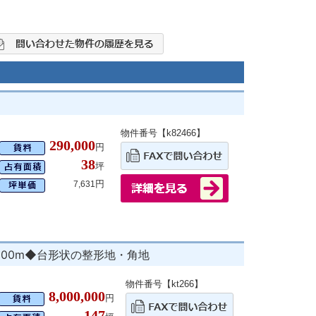
物件番号【k82466】
290,000
円
38
坪
円
7,631
900m◆台形状の整形地・角地
物件番号【kt266】
8,000,000
円
147