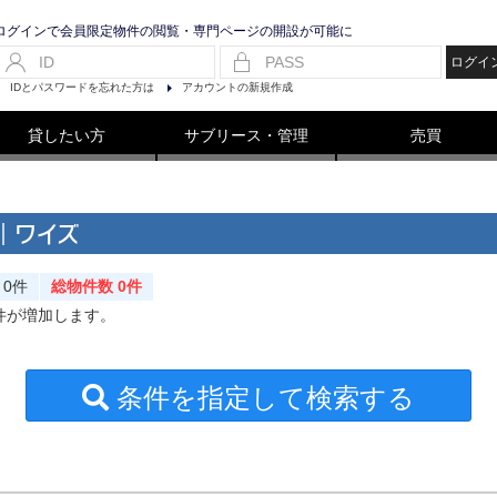
ログインで会員限定物件の閲覧・専門ページの開設が可能に
ログイ
IDとパスワードを忘れた方は
アカウントの新規作成
貸したい方
サブリース・管理
売買
｜ワイズ
0件
総物件数 0件
件が増加します。
条件を指定して検索する