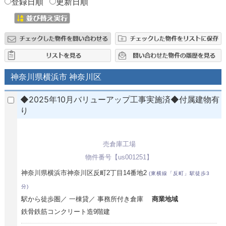
登録日順
更新日順
神奈川県横浜市 神奈川区
◆2025年10月バリューアップ工事実施済◆付属建物有
り
売倉庫工場
物件番号【us001251】
神奈川県横浜市神奈川区反町2丁目14番地2
(東横線「反町」駅徒歩3
分)
駅から徒歩圏／ 一棟貸／ 事務所付き倉庫
商業地域
鉄骨鉄筋コンクリート造9階建