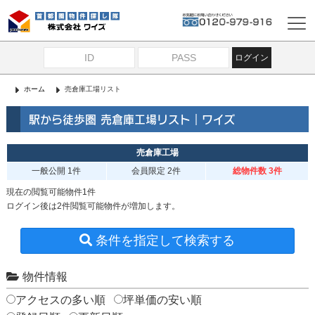
ログイン
ホーム
売倉庫工場リスト
駅から徒歩圏 売倉庫工場リスト｜ワイズ
売倉庫工場
一般公開
1件
会員限定
2件
総物件数 3件
現在の閲覧可能物件1件
ログイン後は2件閲覧可能物件が増加します。
条件を指定して検索する
物件情報
アクセスの多い順
坪単価の安い順