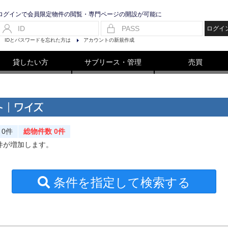
ログインで会員限定物件の閲覧・専門ページの開設が可能に
ログイ
IDとパスワードを忘れた方は
アカウントの新規作成
貸したい方
サブリース・管理
売買
ト｜ワイズ
0件
総物件数 0件
件が増加します。
条件を指定して検索する