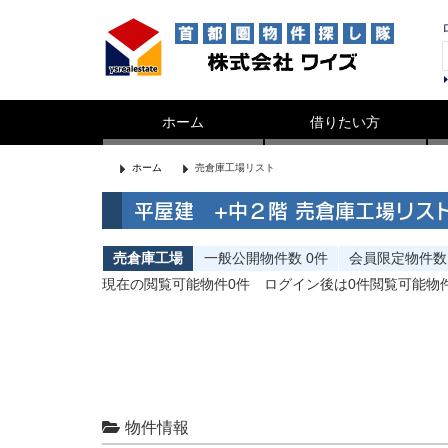
ホーム
借りたい方
ホーム
売倉庫工場リスト
平屋建 +中２階 売倉庫工場リス
売倉庫工場
一般公開
物件数
0件
会員限定
物件数
現在の閲覧可能物件0件
ログイン後は0件閲覧可能物
物件情報