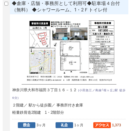
◆倉庫・店舗・事務所として利用可◆駐車場４台付
（無料） ◆シャワールーム、1・2Ｆトイレ付
神奈川県大和市福田３丁目１６－１２
(小田急江ノ島線｢桜ヶ丘｣駅 徒歩
6分)
２階建／ 駅から徒歩圏／ 事務所付き倉庫
軽量鉄骨造2階建 1・2階部分
3ヶ月
1ヶ月
1,373