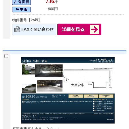
736
坪
円
900
物件番号【kt49】
座間市栗原中央５－２２－１