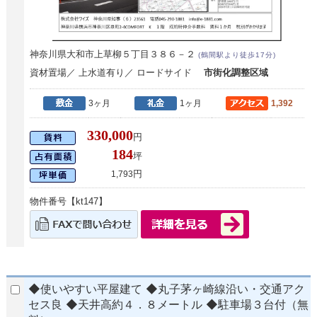
神奈川県大和市上草柳５丁目３８６－２
(鶴間駅より徒歩17分)
資材置場／ 上水道有り／ ロードサイド
市街化調整区域
3ヶ月
1ヶ月
1,392
330,000
円
184
坪
円
1,793
物件番号【kt147】
◆使いやすい平屋建て ◆丸子茅ヶ崎線沿い・交通アク
セス良 ◆天井高約４．８メートル ◆駐車場３台付（無