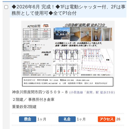
◆2026年6月 完成！◆1Fは電動シャッター付、2Fは事
務所として使用可◆全てP1台付
神奈川県座間市四ツ谷５０９－８
(小田急線「座間」駅 徒歩23分)
２階建／ 事務所付き倉庫
重量鉄骨2階建
1ヶ月
1ヶ月
26