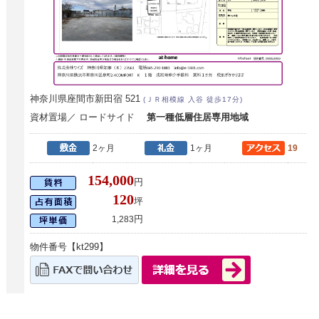
神奈川県座間市新田宿 521
(ＪＲ相模線 入谷 徒歩17分)
資材置場／ ロードサイド
第一種低層住居専用地域
2ヶ月
1ヶ月
19
154,000
円
120
坪
円
1,283
物件番号【kt299】