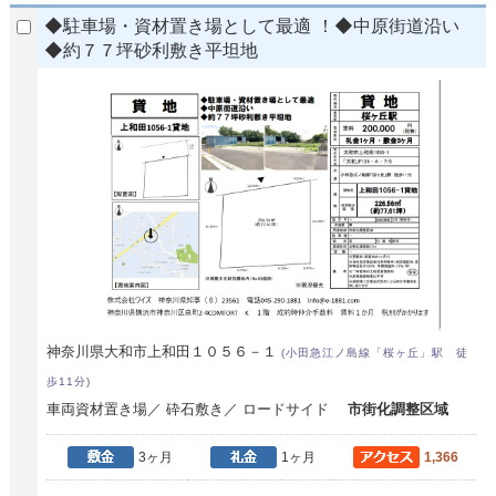
◆駐車場・資材置き場として最適 ！◆中原街道沿い
◆約７７坪砂利敷き平坦地
神奈川県大和市上和田１０５６－１
(小田急江ノ島線「桜ヶ丘」駅 徒
歩11分)
車両資材置き場／ 砕石敷き／ ロードサイド
市街化調整区域
3ヶ月
1ヶ月
1,366