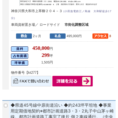
神奈川県大和市上草柳２０４－３
(小田急電鉄江ノ島線 大和駅徒歩17
分)
車両資材置き場／ ロードサイド
市街化調整区域
2ヶ月
495,000円
8
450,000
円
299
坪
円
1,505
物件番号【kt277】
◆県道45号線中原街道沿い ◆約243坪平坦地 ◆事業
用定期借地契約※都市計画道路3・3・2丸子中山茅ヶ崎
線。都市計画道路工事完了後片 側２車線通行。（中央