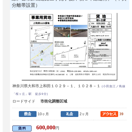
分離帯設置）
神奈川県大和市上和田１０２９－１、１０２８－１
(小田急江ノ島線
「桜ヶ丘」駅 徒歩9分)
ロードサイド
市街化調整区域
10ヶ月
2ヶ月
39
600,000
円