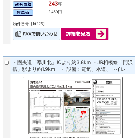
243
坪
円
2,469
物件番号【kt226】
・圏央道「寒川北」ICより約3.8km ・JR相模線「門沢
橋」駅より約1.9km ・ 設備：電気、水道、トイレ