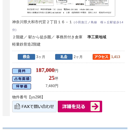
神奈川県大和市代官２丁目１６－１
(小田急江ノ島線 桜ヶ丘駅徒歩14
分)
２階建／ 駅から徒歩圏／ 事務所付き倉庫
準工業地域
軽量鉄骨造2階建
3ヶ月
2ヶ月
1,413
187,000
円
25
坪
円
7,480
物件番号【ys298】