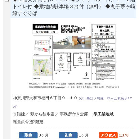
トイレ付 ◆敷地内駐車場３台付（無料） ◆丸子茅ヶ崎
線すぐそば
神奈川県大和市福田６丁目９－１０
(小田急江ノ島線 桜ヶ丘駅徒歩12
分)
２階建／ 駅から徒歩圏／ 事務所付き倉庫
準工業地域
軽量鉄骨造2階建
3ヶ月
1ヶ月
1,376