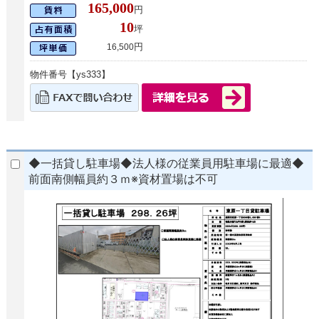
165,000
円
10
坪
円
16,500
物件番号【ys333】
◆一括貸し駐車場◆法人様の従業員用駐車場に最適◆
前面南側幅員約３ｍ※資材置場は不可