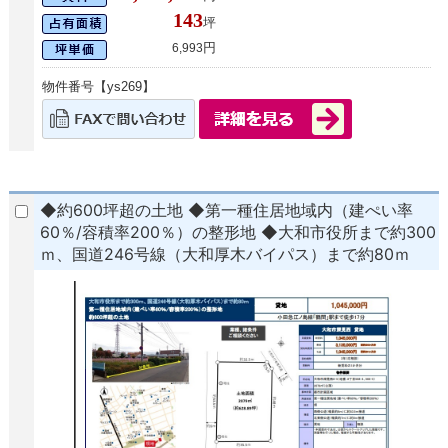
143
坪
円
6,993
物件番号【ys269】
◆約600坪超の土地 ◆第一種住居地域内（建ぺい率
60％/容積率200％）の整形地 ◆大和市役所まで約300
ｍ、国道246号線（大和厚木バイパス）まで約80ｍ