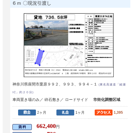
６ｍ 〇現況引渡し
神奈川県座間市栗原９９２、９９３、９９４－１
(東名高速道「綾瀬
IC」約２０分)
車両置き場のみ／ 砕石敷き／ ロードサイド
市街化調整区域
2ヶ月
1ヶ月
1,395
662,400
円