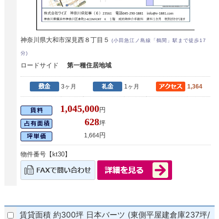
神奈川県大和市深見西８丁目５
(小田急江ノ島線「鶴間」駅まで徒歩17
分)
ロードサイド
第一種住居地域
3ヶ月
1ヶ月
1,364
1,045,000
円
628
坪
円
1,664
物件番号【kt30】
賃貸面積 約300坪 日本バーツ (東側平屋建倉庫237坪/