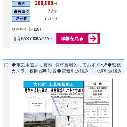
200,000
円
77
坪
円
2,597
物件番号【kt118】
◆電気水道あり貸地! 資材置場としておすすめ!!◆監視
カメラ、夜間照明設置◆電気引込済み ・水道引込済み