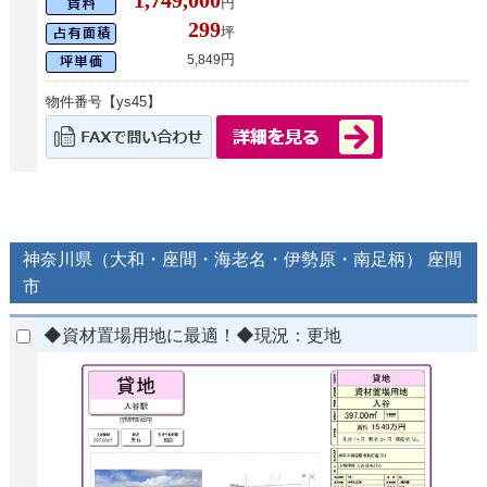
円
299
坪
円
5,849
物件番号【ys45】
神奈川県（大和・座間・海老名・伊勢原・南足柄） 座間
市
◆資材置場用地に最適！◆現況：更地