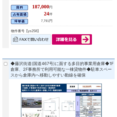
187,000
円
24
坪
円
7,791
物件番号【ys258】
◆藤沢街道(国道467号)に面する多目的事業用倉庫◆1F
倉庫、2F事務所で利用可能な一棟貸物件◆駐車スペー
スから倉庫内へ移動しやすい動線を確保