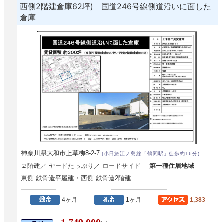
西側2階建倉庫62坪) 国道246号線側道沿いに面した
倉庫
神奈川県大和市上草柳8-2-7
(小田急江ノ島線「鶴間駅」徒歩約16分)
２階建／ ヤードたっぷり／ ロードサイド
第一種住居地域
東側 鉄骨造平屋建・西側 鉄骨造2階建
4ヶ月
1ヶ月
1,383
1,749,000