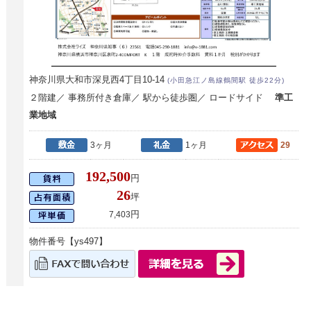
神奈川県大和市深見西4丁目10-14
(小田急江ノ島線鶴間駅 徒歩22分)
２階建／ 事務所付き倉庫／ 駅から徒歩圏／ ロードサイド
準工
業地域
3ヶ月
1ヶ月
29
192,500
円
26
坪
円
7,403
物件番号【ys497】