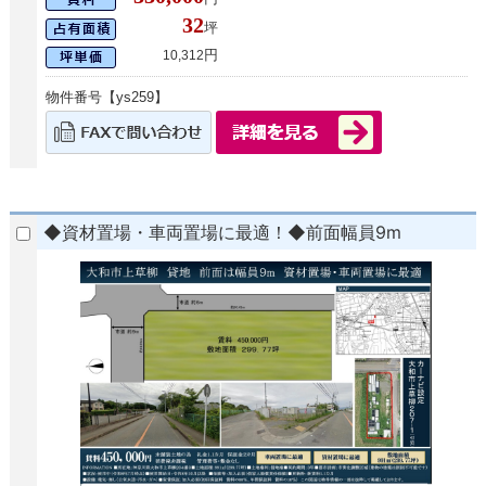
32
坪
円
10,312
物件番号【ys259】
◆資材置場・車両置場に最適！◆前面幅員9m