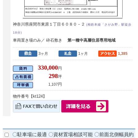
神奈川県座間市東原１丁目６０８０－２
(相鉄本線「さがみ野」駅徒歩
18分)
車両置き場のみ／ 砕石敷き
第一種中高層住居専用地域
3ヶ月
1ヶ月
1,385
330,000
円
298
坪
円
1,107
物件番号【kt124】
〇駐車場に最適 〇資材置場相談可能 〇前面北側幅員約