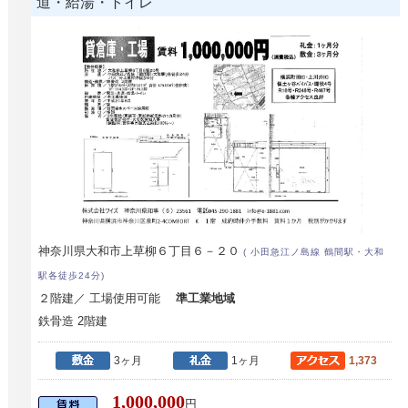
道・給湯・トイレ
神奈川県大和市上草柳６丁目６－２０
( 小田急江ノ島線 鶴間駅・大和
駅各徒歩24分)
２階建／ 工場使用可能
準工業地域
鉄骨造 2階建
3ヶ月
1ヶ月
1,373
1,000,000
円