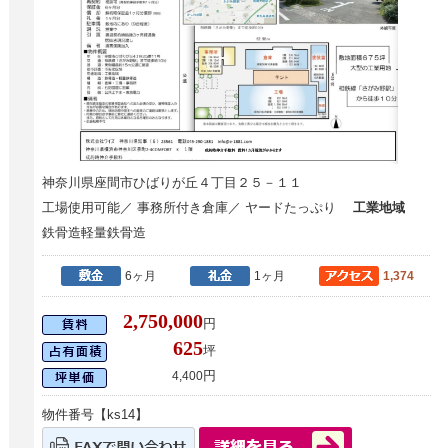
神奈川県座間市ひばりが丘４丁目２５－１１
工場使用可能／ 事務所付き倉庫／ ヤードたっぷり
工業地域
鉄骨造軽量鉄骨造
6ヶ月
1ヶ月
1,374
2,750,000
円
625
坪
円
4,400
物件番号【ks14】