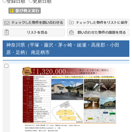
登録日順
更新日順
神奈川県（平塚・藤沢・茅ヶ崎・綾瀬・高座郡・小田
原・足柄） 南足柄市