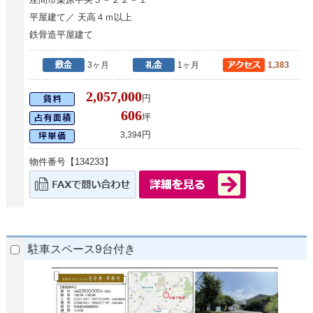
平屋建て／ 天高４ｍ以上
鉄骨造平屋建て
3ヶ月
1ヶ月
1,383
2,057,000
円
606
坪
円
3,394
物件番号【134233】
駐車スペース9台付き