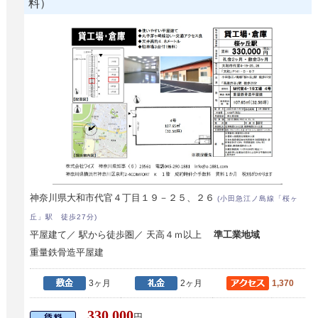
料）
神奈川県大和市代官４丁目１９－２５、２６
(小田急江ノ島線「桜ヶ
丘」駅 徒歩27分)
平屋建て／ 駅から徒歩圏／ 天高４ｍ以上
準工業地域
重量鉄骨造平屋建
3ヶ月
2ヶ月
1,370
330,000
円