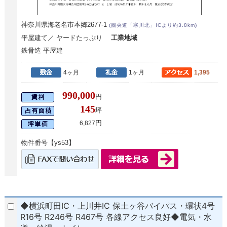
神奈川県海老名市本郷2677-1
(圏央道「寒川北」ICより約3.8km)
平屋建て／ ヤードたっぷり
工業地域
鉄骨造 平屋建
4ヶ月
1ヶ月
1,395
990,000
円
145
坪
円
6,827
物件番号【ys53】
◆横浜町田IC・上川井IC 保土ヶ谷バイパス・環状4号
R16号 R246号 R467号 各線アクセス良好◆電気・水