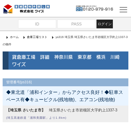
ログイン
ホーム
倉庫工場リスト
ys316 埼玉県 埼玉県さいたま市岩槻区大字釣上1337-3
の物件
貸倉庫工場 詳細 神奈川県 東京都 横浜 川崎
ワイズ
管理番号[ys316]
◆東北道「浦和インター」からアクセス良好！◆駐車ス
ペース有◆キュービクル(残地物)、エアコン(残地物)
【埼玉県 さいたま市】
埼玉県さいたま市岩槻区大字釣上1337-3
(埼玉高速鉄道「浦和美園駅」より1.8km)