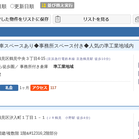
日順
更新日順
駐車スペースあり◆事務所スペース付き◆人気の準工業地域内
見区鶴見中央３丁目4-15
(京浜急行電鉄本線 京急鶴見駅 徒歩10分)
から徒歩圏／ 事務所付き倉庫
準工業地域
建
1ヶ月
117
鶴見区汐入町１丁目１－１
(ＪＲ鶴見 小野駅 徒歩4分)
5階建/複数階 1階&#12316;2階部分