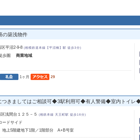
築の築浅物件
平沼2-9-8
(相模鉄道本線【平沼橋】駅 徒歩3分)
ら徒歩圏
商業地域
1ヶ月
29
につきましてはご相談可◆3駅利用可◆有人警備◆室内トイレ
西区浅間台１２５－５
(相鉄本線 天王町駅 徒歩16分)
 ロードサイド
 地上5階建地下1階／1階部分 A+B号室