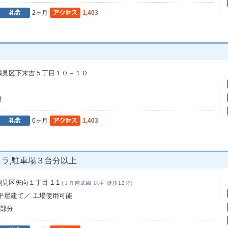
2ヶ月
1,403
鶴見区下末吉５丁目１０－１０
分
0ヶ月
1,403
メラ,駐車場３台分以上
見区矢向１丁目 1-1
(ＪＲ南武線 尻手 徒歩12分)
 平屋建て／ 工場使用可能
階部分