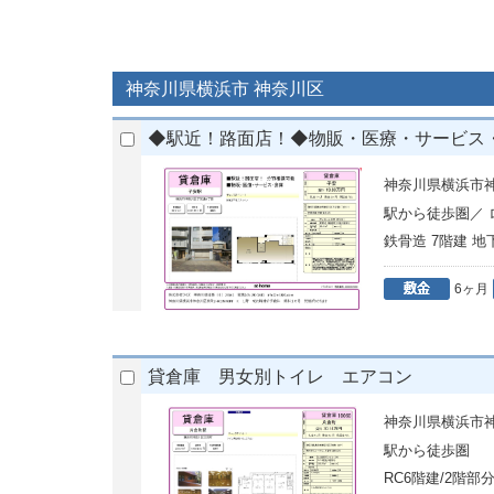
神奈川県横浜市 神奈川区
◆駅近！路面店！◆物販・医療・サービス
神奈川県横浜市神
駅から徒歩圏／
鉄骨造 7階建 地
6ヶ月
貸倉庫 男女別トイレ エアコン
神奈川県横浜市神
駅から徒歩圏
RC6階建/2階部分2