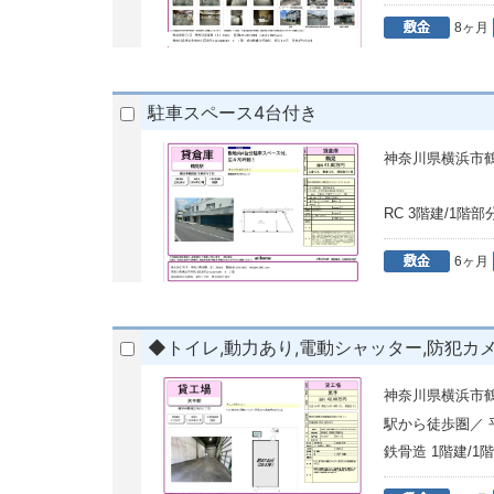
8ヶ月
駐車スペース4台付き
神奈川県横浜市
RC 3階建/1階部
6ヶ月
◆トイレ,動力あり,電動シャッター,防犯カ
神奈川県横浜市鶴
駅から徒歩圏／
鉄骨造 1階建/1