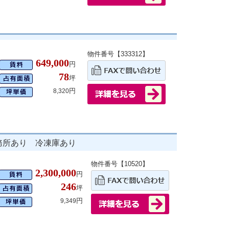
物件番号【333312】
649,000
円
78
坪
円
8,320
務所あり 冷凍庫あり
物件番号【10520】
2,300,000
円
246
坪
円
9,349