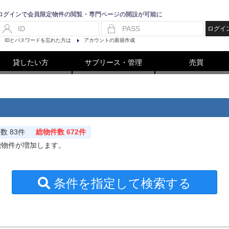
ログインで会員限定物件の閲覧・専門ページの開設が可能に
ログイ
IDとパスワードを忘れた方は
アカウントの新規作成
貸したい方
サブリース・管理
売買
件数
83件
総物件数 672件
能物件が増加します。
条件を指定して検索する