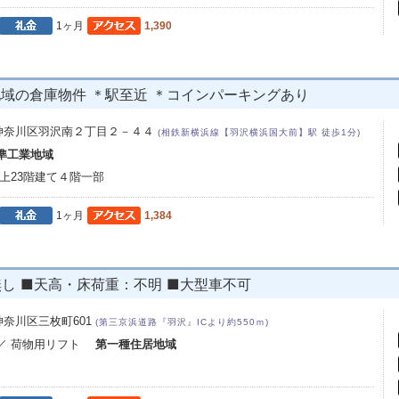
1ヶ月
1,390
少地域の倉庫物件 ＊駅至近 ＊コインパーキングあり
神奈川区羽沢南２丁目２－４４
(相鉄新横浜線【羽沢横浜国大前】駅 徒歩1分)
準工業地域
地上23階建て４階一部
1ヶ月
1,384
証無し ■天高・床荷重：不明 ■大型車不可
奈川区三枚町601
(第三京浜道路『羽沢』ICより約550ｍ)
式／ 荷物用リフト
第一種住居地域