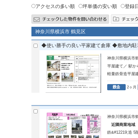
アクセスの多い順
坪単価の安い順
登録
神奈川県横浜市 鶴見区
◆使い勝手の良い平家建て倉庫 ◆敷地内
神奈川県横浜市鶴
平屋建て／ 駅
軽量鉄骨造平屋
2ヶ月
神奈川県横浜市
近隣商業地域
鉄&#12219;造 