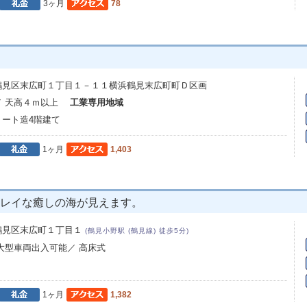
3ヶ月
78
鶴見区末広町１丁目１－１１横浜鶴見末広町町Ｄ区画
／ 天高４ｍ以上
工業専用地域
ート造4階建て
1ヶ月
1,403
キレイな癒しの海が見えます。
鶴見区末広町１丁目１
(鶴見小野駅 (鶴見線) 徒歩5分)
 大型車両出入可能／ 高床式
1ヶ月
1,382