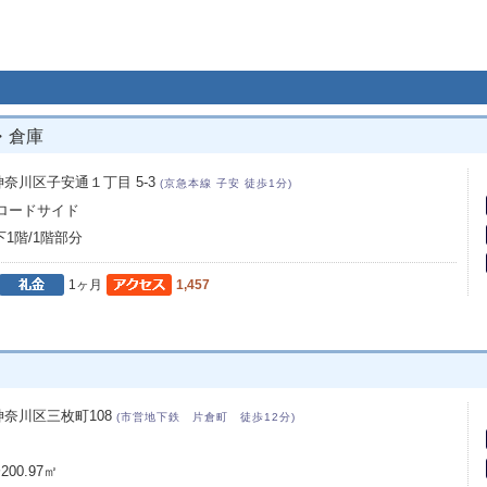
・倉庫
奈川区子安通１丁目 5-3
(京急本線 子安 徒歩1分)
 ロードサイド
下1階/1階部分
1ヶ月
1,457
奈川区三枚町108
(市営地下鉄 片倉町 徒歩12分)
00.97㎡