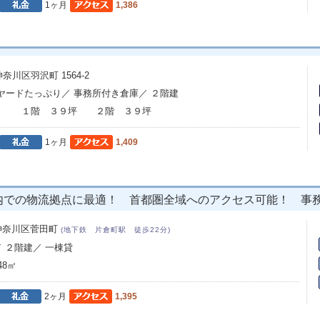
1ヶ月
1,386
川区羽沢町 1564-2
 ヤードたっぷり／ 事務所付き倉庫／ ２階建
て １階 ３９坪 ２階 ３９坪
1ヶ月
1,409
内での物流拠点に最適！ 首都圏全域へのアクセス可能！ 事
神奈川区菅田町
(地下鉄 片倉町駅 徒歩22分)
／ ２階建／ 一棟貸
48㎡
2ヶ月
1,395