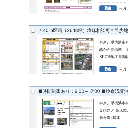
6ヶ月
＊401a区画（26.18坪）増床相談可＊希
神奈川県横浜市
駅から徒歩圏
SRC造地下1階
6ヶ月
■時間制限あり：9:00～17:00 ■検査済
神奈川県横浜市神
２階建／ 高床
鉄骨造2階建