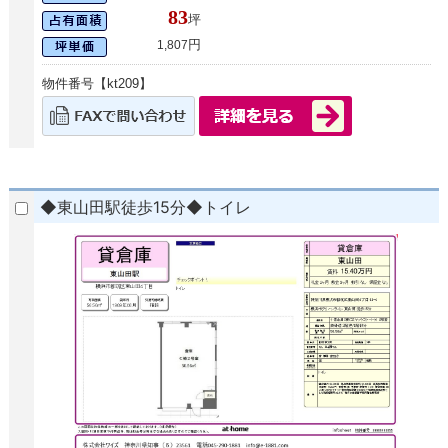
83
坪
円
1,807
物件番号【kt209】
◆東山田駅徒歩15分◆トイレ