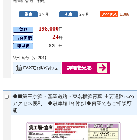
軽量鉄骨造 1階建
3ヶ月
2ヶ月
1,386
198,000
円
24
坪
円
8,250
物件番号【ys294】
◆■第三京浜・産業道路・東名横浜青葉 主要道路への
アクセス便利！◆駐車場1台付き!◆何業でもご相談可
能！