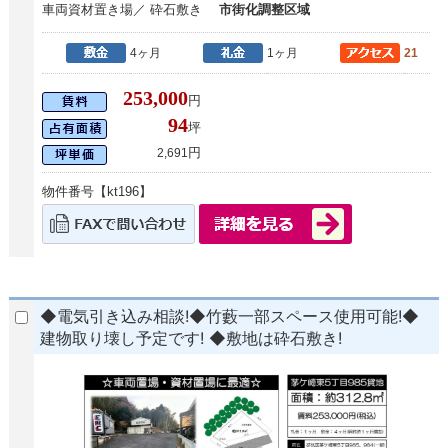
車両資材置き場／ 砕石敷き
市街化調整区域
4ヶ月
1ヶ月
21
253,000
円
94
坪
円
2,691
物件番号【kt196】
◆電気引き込み相談!◆竹藪一部スペース使用可能!◆
建物取り壊し予定です! ◆敷地は砕石敷き!