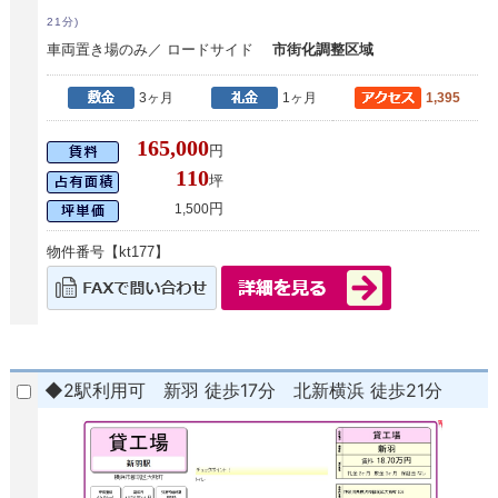
21分)
車両置き場のみ／ ロードサイド
市街化調整区域
3ヶ月
1ヶ月
1,395
165,000
円
110
坪
円
1,500
物件番号【kt177】
◆2駅利用可 新羽 徒歩17分 北新横浜 徒歩21分