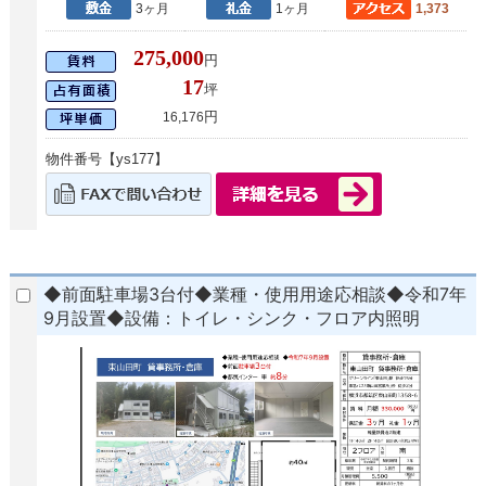
3ヶ月
1ヶ月
1,373
275,000
円
17
坪
円
16,176
物件番号【ys177】
◆前面駐車場3台付◆業種・使用用途応相談◆令和7年
9月設置◆設備：トイレ・シンク・フロア内照明