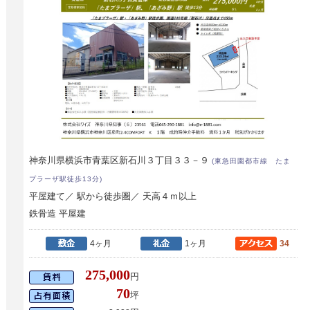
神奈川県横浜市青葉区新石川３丁目３３－９
(東急田園都市線 たま
プラーザ駅徒歩13分)
平屋建て／ 駅から徒歩圏／ 天高４ｍ以上
鉄骨造 平屋建
4ヶ月
1ヶ月
34
275,000
円
70
坪