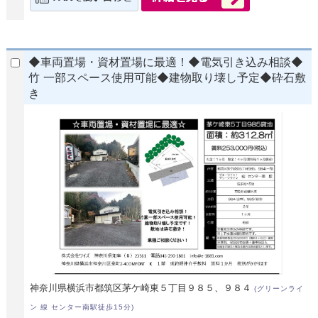
◆車両置場・資材置場に最適！◆電気引き込み相談◆
竹 一部スペース使用可能◆建物取り壊し予定◆砕石敷
き
神奈川県横浜市都筑区茅ケ崎東５丁目９８５、９８４
(グリーンライ
ン 線 センター南駅徒歩15分)