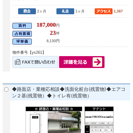
2ヶ月
1ヶ月
1,387
187,000
円
23
坪
円
8,130
物件番号【ys261】
◆路面店・業種応相談◆洗面化粧台(残置物)◆エアコ
ン２基(残置物）◆トイレ有(残置物）