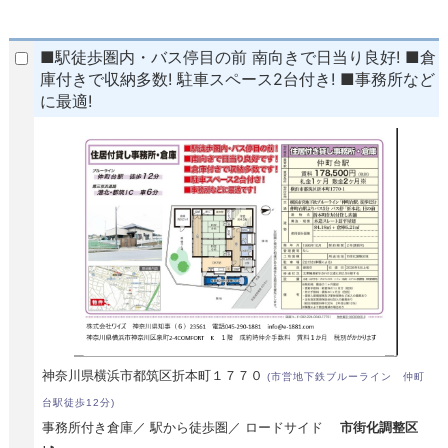
■駅徒歩圏内・バス停目の前 南向きで日当り良好! ■倉
庫付きで収納多数! 駐車スペース2台付き! ■事務所など
に最適!
神奈川県横浜市都筑区折本町１７７０
(市営地下鉄ブルーライン 仲町
台駅徒歩12分)
事務所付き倉庫／ 駅から徒歩圏／ ロードサイド
市街化調整区