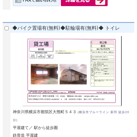
◆バイク置場有(無料)◆駐輪場有(無料)◆ トイレ
神奈川県横浜市都筑区大熊町５４３
(横浜市ブルーライン 新羽 徒歩20
分)
平屋建て／ 駅から徒歩圏
鉄骨造 平屋建