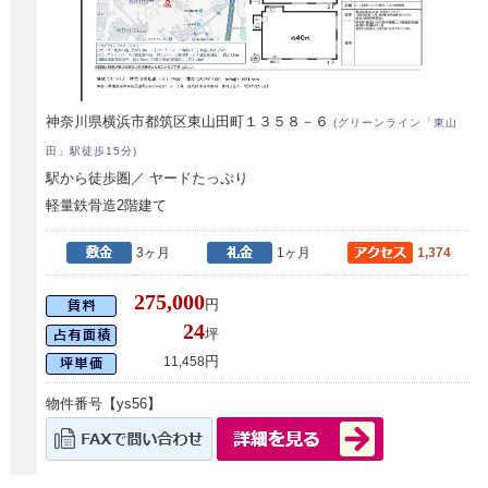
神奈川県横浜市都筑区東山田町１３５８－６
(グリーンライン「東山
田」駅徒歩15分)
駅から徒歩圏／ ヤードたっぷり
軽量鉄骨造2階建て
3ヶ月
1ヶ月
1,374
275,000
円
24
坪
円
11,458
物件番号【ys56】