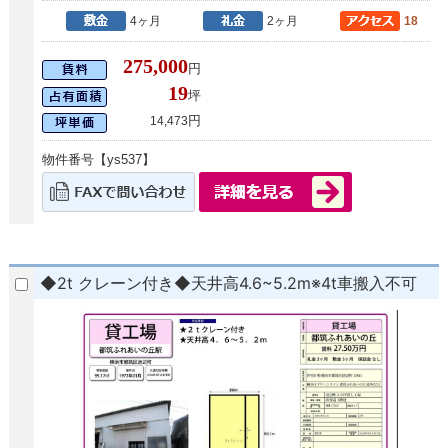
4ヶ月
2ヶ月
18
275,000
円
19
坪
円
14,473
物件番号【ys537】
◆2t クレーン付き◆天井高4.6~5.2m※4t車搬入不可