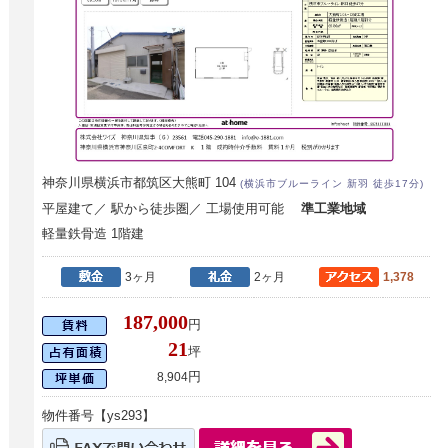
神奈川県横浜市都筑区大熊町 104
(横浜市ブルーライン 新羽 徒歩17分)
平屋建て／ 駅から徒歩圏／ 工場使用可能
準工業地域
軽量鉄骨造 1階建
3ヶ月
2ヶ月
1,378
187,000
円
21
坪
円
8,904
物件番号【ys293】