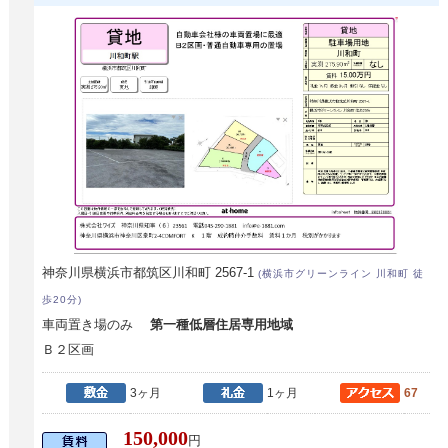
神奈川県横浜市都筑区川和町 2567-1
(横浜市グリーンライン 川和町 徒
歩20分)
車両置き場のみ
第一種低層住居専用地域
Ｂ２区画
3ヶ月
1ヶ月
67
150,000
円