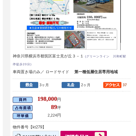
神奈川県横浜市都筑区富士見が丘３－１
(グリーンライン 川和町駅
停徒歩20分)
車両置き場のみ／ ロードサイド
第一種低層住居専用地域
3ヶ月
2ヶ月
37
198,000
円
89
坪
円
2,224
物件番号【kt279】