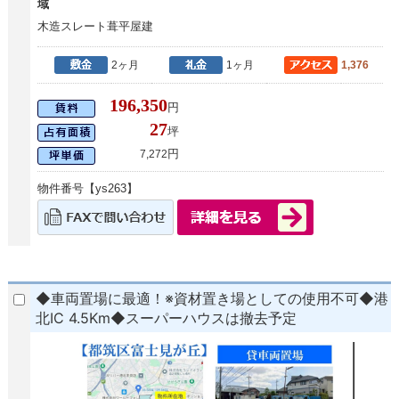
域
木造スレート葺平屋建
2ヶ月
1ヶ月
1,376
196,350
円
27
坪
円
7,272
物件番号【ys263】
◆車両置場に最適！※資材置き場としての使用不可◆港
北IC 4.5Km◆スーパーハウスは撤去予定