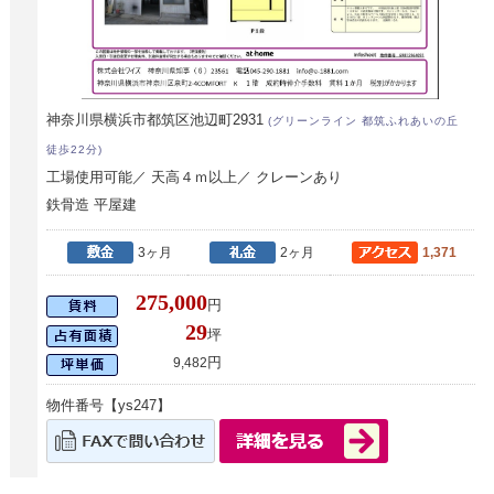
神奈川県横浜市都筑区池辺町2931
(グリーンライン 都筑ふれあいの丘
徒歩22分)
工場使用可能／ 天高４ｍ以上／ クレーンあり
鉄骨造 平屋建
3ヶ月
2ヶ月
1,371
275,000
円
29
坪
円
9,482
物件番号【ys247】