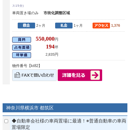
ス15分)
車両置き場のみ
市街化調整区域
2ヶ月
1ヶ月
1,376
550,000
円
194
坪
円
2,835
物件番号【kt82】
神奈川県横浜市 都筑区
◆自動車会社様の車両置場に最適！※普通自動車の車両
置場限定