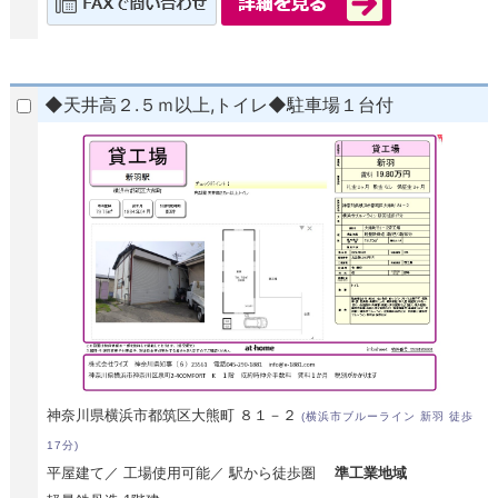
◆天井高２.５ｍ以上,トイレ◆駐車場１台付
神奈川県横浜市都筑区大熊町 ８１－２
(横浜市ブルーライン 新羽 徒歩
17分)
平屋建て／ 工場使用可能／ 駅から徒歩圏
準工業地域