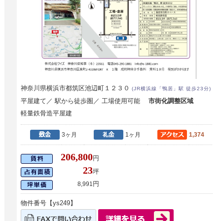
神奈川県横浜市都筑区池辺町１２３０
(JR横浜線「鴨居」駅 徒歩23分)
平屋建て／ 駅から徒歩圏／ 工場使用可能
市街化調整区域
軽量鉄骨造平屋建
3ヶ月
1ヶ月
1,374
206,800
円
23
坪
円
8,991
物件番号【ys249】