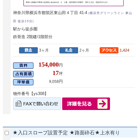
神奈川県横浜市都筑区東山田４丁目 41-4
(横浜市グリーンライン 東山
田 徒歩15分)
駅から徒歩圏
鉄骨造 2階建/1階部分
3ヶ月
2ヶ月
1,424
154,000
円
17
坪
円
9,058
物件番号【ys308】
★入口スロープ設置予定 ★路面砕石★上水有り