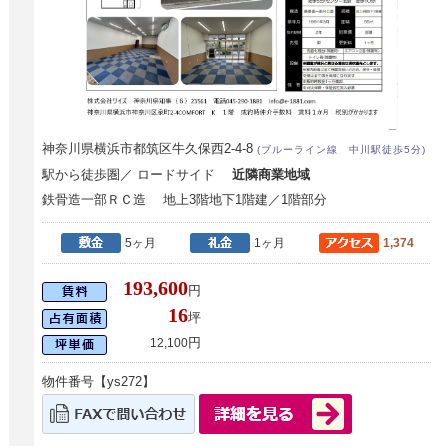
神奈川県横浜市都筑区牛久保西2-4-8
(ブルーライン線 中川駅徒歩5分)
駅から徒歩圏／ ロードサイド
近隣商業地域
鉄骨造一部ＲＣ造 地上3階地下1階建／1階部分
5ヶ月
1ヶ月
1,374
193,600
円
16
坪
円
12,100
物件番号【ys272】