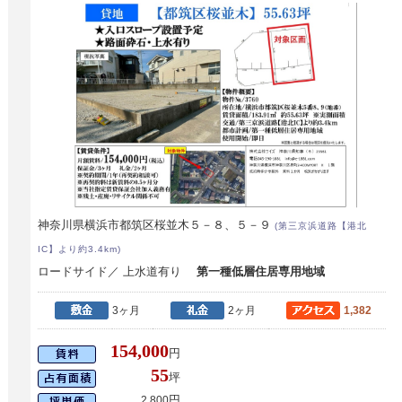
神奈川県横浜市都筑区桜並木５－８、５－９
(第三京浜道路【港北
IC】より約3.4km)
ロードサイド／ 上水道有り
第一種低層住居専用地域
3ヶ月
2ヶ月
1,382
154,000
円
55
坪
円
2,800