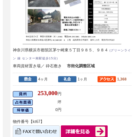
神奈川県横浜市都筑区茅ケ崎東５丁目９８５、９８４
(グリーンライ
ン 線 センター南駅徒歩15分)
車両資材置き場／ 砕石敷き
市街化調整区域
4ヶ月
1ヶ月
1,368
253,000
円
坪
円
0
物件番号【kt67】