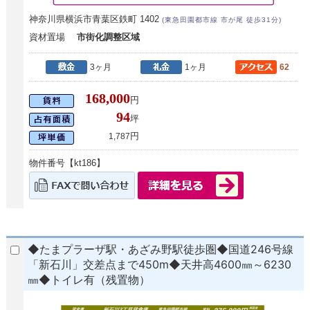
神奈川県横浜市青葉区鉄町 1402
(東急田園都市線 市が尾 徒歩31分)
資材置場
市街化調整区域
3ヶ月
1ヶ月
62
168,000
円
94
坪
円
1,787
物件番号【kt186】
◆たまプラーザ駅・あざみ野駅徒歩圏◆国道246号線
「新石川」交差点まで450m◆天井高4600㎜～6230
㎜◆トイレ有（残置物）