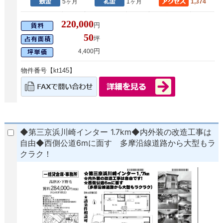
5ヶ月
1ヶ月
1,374
220,000
円
50
坪
円
4,400
物件番号【kt145】
◆第三京浜川崎インター 1.7km◆内外装の改造工事は
自由◆西側公道6mに面す 多摩沿線道路から大型もラ
クラク！