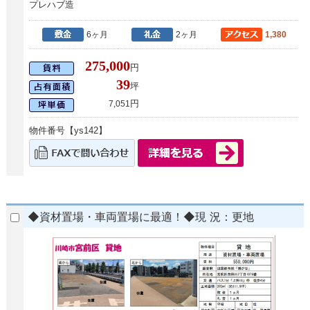
プレハブ造
6ヶ月
2ヶ月
1,380
275,000
円
39
坪
円
7,051
物件番号【ys142】
◆資材置場・車両置場に最適！◆現 況：更地