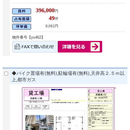
396,000
円
49
坪
円
8,081
物件番号【ys462】
◆バイク置場有(無料),駐輪場有(無料),天井高２.５ｍ以
上,都市ガス