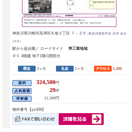
神奈川県川崎市高津区久地３丁目 ７－２５
(東急田園都市線 高津 徒歩
18分)
駅から徒歩圏／ ロードサイド
準工業地域
ＲＣ 4階建 地下1階/1階部分
3ヶ月
1ヶ月
1,386
324,500
円
29
坪
円
11,189
物件番号【ys309】