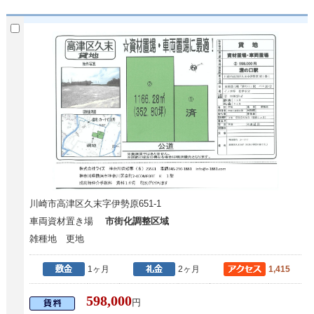
川崎市高津区久末字伊勢原651-1
車両資材置き場
市街化調整区域
雑種地 更地
1ヶ月
2ヶ月
1,415
598,000
円