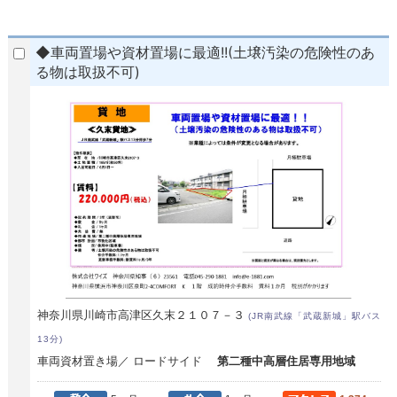
◆車両置場や資材置場に最適!!(土壌汚染の危険性のあ
る物は取扱不可)
神奈川県川崎市高津区久末２１０７－３
(JR南武線「武蔵新城」駅バス
13分)
車両資材置き場／ ロードサイド
第二種中高層住居専用地域