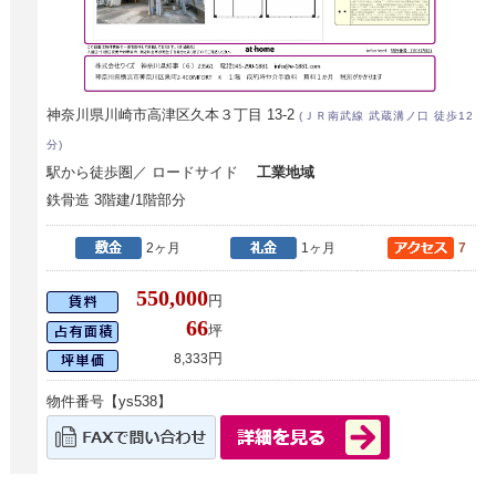
神奈川県川崎市高津区久本３丁目 13-2
(ＪＲ南武線 武蔵溝ノ口 徒歩12
分)
駅から徒歩圏／ ロードサイド
工業地域
鉄骨造 3階建/1階部分
2ヶ月
1ヶ月
7
550,000
円
66
坪
円
8,333
物件番号【ys538】