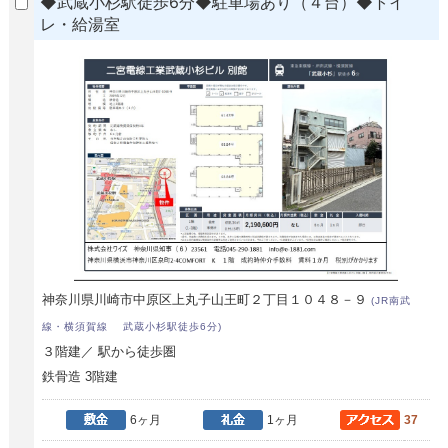
◆武蔵小杉駅徒歩6分◆駐車場あり（４台）◆トイ
レ・給湯室
神奈川県川崎市中原区上丸子山王町２丁目１０４８－９
(JR南武
線・横須賀線 武蔵小杉駅徒歩6分)
３階建／ 駅から徒歩圏
鉄骨造 3階建
6ヶ月
1ヶ月
37