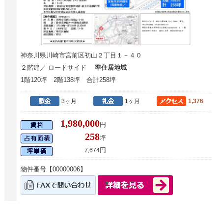
神奈川県川崎市宮前区初山２丁目１－４０
２階建／ ロードサイド
準住居地域
1階120坪 2階138坪 合計258坪
3ヶ月
1ヶ月
1,376
1,980,000
円
258
坪
円
7,674
物件番号【00000006】