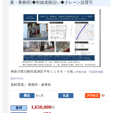
業・事務所)◆幹線道路沿い◆クレーン設置可
神奈川県川崎市高津区千年１１９６－５他
(JR南武線『武蔵新城駅』
徒歩18分)
資材置場／ 事務所・倉庫有
3ヶ月
49
1,650,000
円