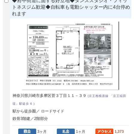
◆府中街道に面する好立地◆ダンススタジオ・フィッ
トネスジム歓迎◆自転車も電動シャッター内に4台停め
れます
神奈川県川崎市多摩区菅３丁目１１－３９
(京王相模原線 「京王稲田
堤」駅徒歩 6 )
駅から徒歩圏／ ロードサイド
鉄骨3階建／2階部分
3ヶ月
1ヶ月
1,373