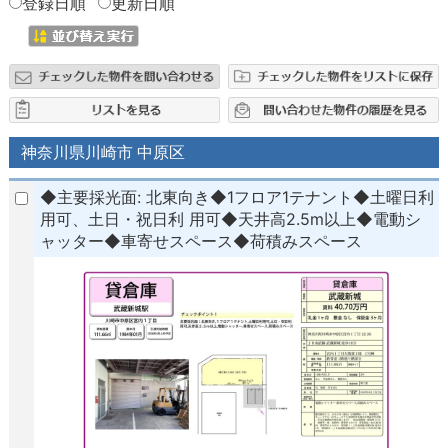
登録日順
更新日順
神奈川県川崎市 中原区
◆主要採光面: 北東向き◆1フロア1テナント◆土曜日利
用可、土日・祝日利 用可◆天井高2.5m以上◆電動シ
ャッター◆車寄せスペース◆荷積みスペース