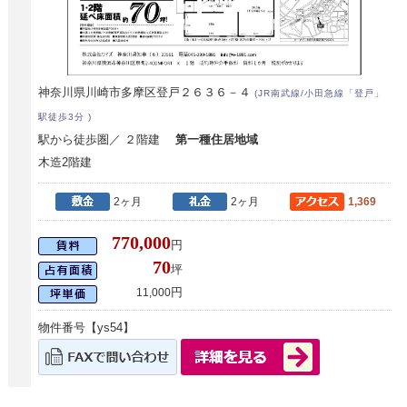
神奈川県川崎市多摩区登戸２６３６－４
(JR南武線/小田急線「登戸」
駅徒歩3分 )
駅から徒歩圏／ ２階建
第一種住居地域
木造2階建
2ヶ月
2ヶ月
1,369
770,000
円
70
坪
円
11,000
物件番号【ys54】