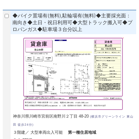
◆バイク置場有(無料),駐輪場有(無料)◆主要採光面：
南向き◆土日・祝日利用可◆大型トラック搬入可◆プ
ロパンガス◆駐車場３台分以上
神奈川県川崎市宮前区南野川２丁目 48-20
(横浜市グリーンライン 東山
田 徒歩24分)
３階建／ 大型車両出入可能
第一種住居地域