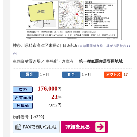
神奈川県崎市高津区末長2丁目8番16
(東急田園都市線 梶が谷駅徒歩11
分)
車両資材置き場／ 事務所・倉庫有
第一種低層住居専用地域
1ヶ月
1ヶ月
17
176,000
円
23
坪
円
7,652
物件番号【kt329】