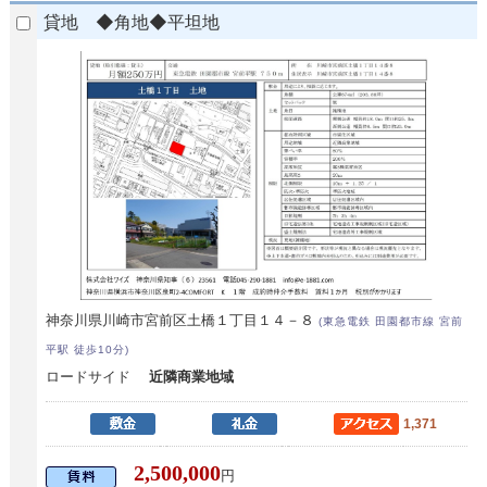
貸地 ◆角地◆平坦地
神奈川県川崎市宮前区土橋１丁目１４－８
(東急電鉄 田園都市線 宮前
平駅 徒歩10分)
ロードサイド
近隣商業地域
1,371
2,500,000
円