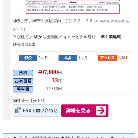
神奈川県川崎市中原区宮内１丁目２２－２６
(JR南武線 武蔵新城 徒
歩16分)
平屋建て／ 駅から徒歩圏／ キューピクル有り
準工業地域
鉄骨造1階建
3ヶ月
1ヶ月
1,381
407,000
円
33
坪
円
12,333
物件番号【ys109】