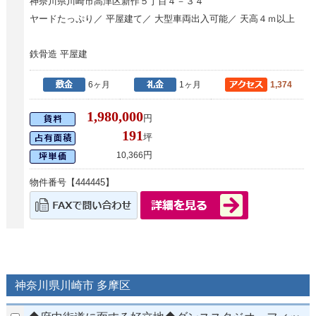
神奈川県川崎市高津区新作５丁目４－３４
ヤードたっぷり／ 平屋建て／ 大型車両出入可能／ 天高４ｍ以上
鉄骨造 平屋建
6ヶ月
1ヶ月
1,374
1,980,000
円
191
坪
円
10,366
物件番号【444445】
神奈川県川崎市 多摩区