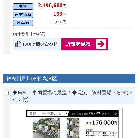
2,190,600
円
199
坪
円
11,008
物件番号【ys457】
神奈川県川崎市 高津区
◆資材・車両置場に最適！◆現況：資材置場・倉庫(ト
イレ付)