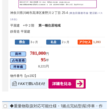
神奈川県川崎市高津区東野川２丁目 25-4
(東急田園都市線 鷺沼駅バス
16分)
平屋建 +中２階
第一種住居地域
鉄骨造 平屋建
3ヶ月
2ヶ月
1,393
781,000
円
95
坪
円
8,221
物件番号【ys192】
◆重量物取扱対応可能仕様・1拠点完結型(駐停車・作