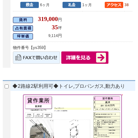
6ヶ月
1ヶ月
38
319,000
円
35
坪
円
9,114
物件番号【ys359】
◆2路線2駅利用可◆トイレ,プロパンガス,動力あり