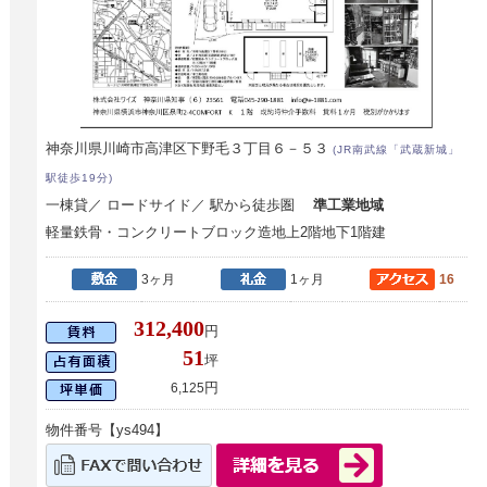
神奈川県川崎市高津区下野毛３丁目６－５３
(JR南武線「武蔵新城」
駅徒歩19分)
一棟貸／ ロードサイド／ 駅から徒歩圏
準工業地域
軽量鉄骨・コンクリートブロック造地上2階地下1階建
3ヶ月
1ヶ月
16
312,400
円
51
坪
円
6,125
物件番号【ys494】