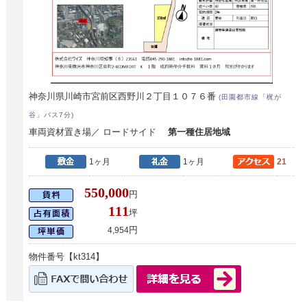
神奈川県川崎市宮前区西野川２丁目１０７６番
(田園都市線「梶が
谷」バス7分)
車両資材置き場／ ロードサイド
第一種住居地域
1ヶ月
1ヶ月
21
550,000
円
111
坪
円
4,954
物件番号【kt314】