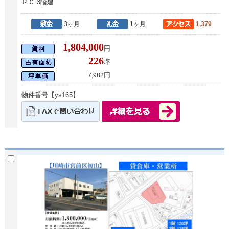
ＲＣ 3階建
3ヶ月
1ヶ月
1,379
1,804,000
円
226
坪
円
7,982
物件番号【ys165】