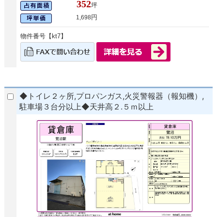
352
坪
円
1,698
物件番号【kt7】
◆トイレ２ヶ所,プロパンガス,火災警報器（報知機）,
駐車場３台分以上◆天井高２.５ｍ以上