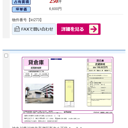
250
坪
円
6,600
物件番号【kt273】