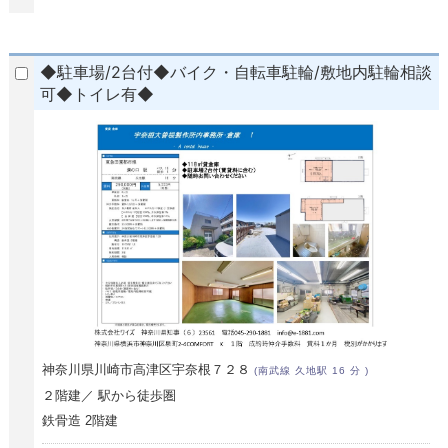
◆駐車場/2台付◆バイク・自転車駐輪/敷地内駐輪相談
可◆トイレ有◆
神奈川県川崎市高津区宇奈根７２８
(南武線 久地駅 16 分 )
２階建／ 駅から徒歩圏
鉄骨造 2階建