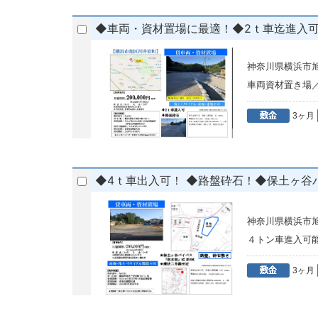
◆車両・資材置場に最適！◆2ｔ車迄進入
神奈川県横浜市
車両資材置き場
3ヶ月
◆4ｔ車出入可！ ◆路盤砕石！◆保土ヶ谷バ
神奈川県横浜市旭
４トン車進入可
3ヶ月