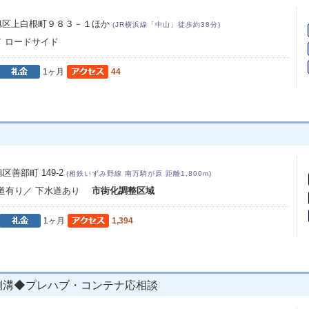
旭区上白根町９８３－１ほか
(JR横浜線「中山」徒歩約38分)
／ ロードサイド
1ヶ月
44
善部町 149-2
(相鉄いずみ野線 南万騎が原 距離1,800m)
水道有り／ 下水道あり
市街化調整区域
1ヶ月
1,394
,側溝◆プレハブ・コンテナ応相談