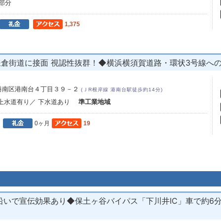
階部分
1,375
鎌倉街道に接面 視認性抜群！◆横浜横須賀道路・環状3号線へ
港南区港南台４丁目３９－２
(ＪR根岸線 港南台駅徒歩約14分)
 上水道有り／ 下水道あり
準工業地域
月
0ヶ月
19
いで宣伝効果あり◆保土ヶ谷バイパス「下川井IC」車で約6分 