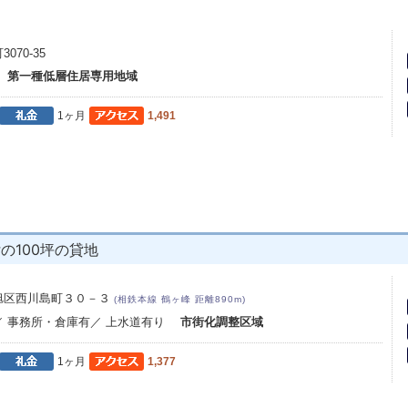
70-35
場
第一種低層住居専用地域
1ヶ月
1,491
の100坪の貸地
旭区西川島町３０－３
(相鉄本線 鶴ヶ峰 距離890m)
／ 事務所・倉庫有／ 上水道有り
市街化調整区域
1ヶ月
1,377