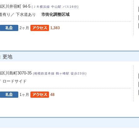
区川井宿町 94-5
(ＪＲ横浜線 中山駅 バス16分)
水道有り／ 下水道あり
市街化調整区域
2ヶ月
1,383
：更地
川島町3070-35
(相模鉄道本線 鶴ヶ峰駅 徒歩23分)
／ ロードサイド
1ヶ月
48