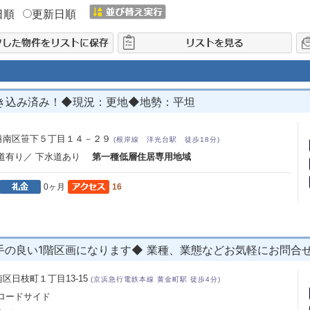
日順
更新日順
き込み済み！◆現況：更地◆地勢：平坦
港南区笹下５丁目１４－２９
(根岸線 洋光台駅 徒歩18分)
水道有り／ 下水道あり
第一種低層住居専用地域
0ヶ月
16
の良い1階区画になります◆ 業種、業態などお気軽にお問合
区日枝町１丁目13-15
(京浜急行電鉄本線 黄金町駅 徒歩4分)
 ロードサイド