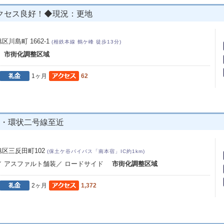
クセス良好！◆現況：更地
川島町 1662-1
(相鉄本線 鶴ケ峰 徒歩13分)
み
市街化調整区域
1ヶ月
62
可・環状二号線至近
区三反田町102
(保土ケ谷バイバス「南本宿」IC約1km)
／ アスファルト舗装／ ロードサイド
市街化調整区域
2ヶ月
1,372