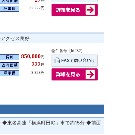
坪
円
22,222
のアクセス良好！
物件番号【kt282】
850,000
円
222
坪
円
3,828
◆東名高速「横浜町田IC」車で約15分 ◆前面