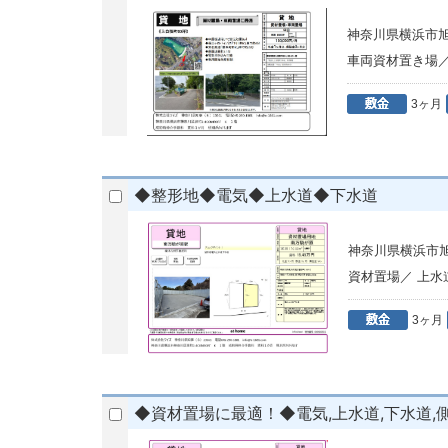
神奈川県横浜市
車両資材置き場
3ヶ月
◆整形地◆電気◆上水道◆下水道
神奈川県横浜市旭区
資材置場／ 上
3ヶ月
◆資材置場に最適！◆電気,上水道,下水道