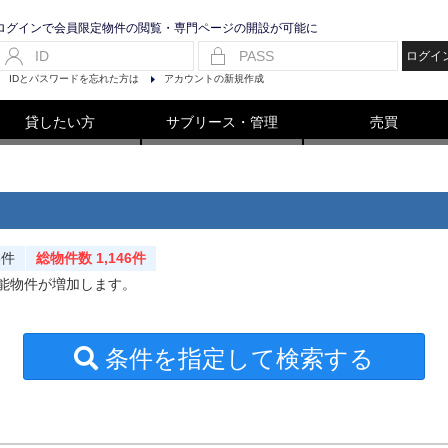
ログインで会員限定物件の閲覧・専門ページの開設が可能に
ログイ
IDとパスワードを忘れた方は
アカウントの新規作成
貸したい方
サブリース・管理
売買
8件
総物件数 1,146件
可能物件が増加します。
条件を指定して検索する