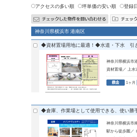
アクセスの多い順
坪単価の安い順
登録
神奈川県横浜市 港南区
◆資材置場用地に最適！◆水道・下水 引
神奈川県横浜市
資材置場／ 上
1ヶ月
◆倉庫、作業場として使用できる、使い勝手
神奈川県横浜市南
駅から徒歩圏／