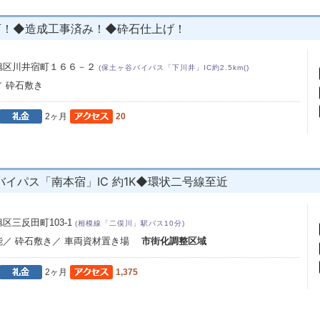
可！◆造成工事済み！◆砕石仕上げ！
旭区川井宿町１６６－２
(保土ヶ谷バイパス「下川井」IC約2.5km()
／ 砕石敷き
2ヶ月
20
イパス「南本宿」IC 約1K◆環状二号線至近
区三反田町103-1
(相模線「二俣川」駅バス10分)
能／ 砕石敷き／ 車両資材置き場
市街化調整区域
2ヶ月
1,375