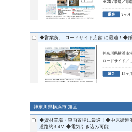
RC造7階建／1
3ヶ月
◆営業所、 ロードサイド店舗 に最適！◆
神奈川県横浜市
ロードサイド／
12ヶ
神奈川県横浜市 旭区
◆資材置場・車両置場に最適！◆中原街道沿
道路約3.4M ◆電気引き込み可能