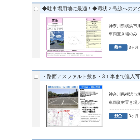
◆駐車場用地に最適！◆環状２号線へのア
神奈川県横浜市旭区
車両置き場の
3ヶ月
・路面アスファルト敷き・3ｔ車まで進入
神奈川県横浜市旭
車両資材置き場
3ヶ月