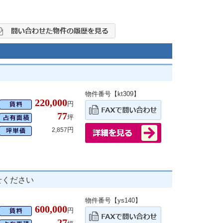
物件番号【kt309】
220,000
円
77
坪
円
2,857
せください
物件番号【ys140】
600,000
円
27