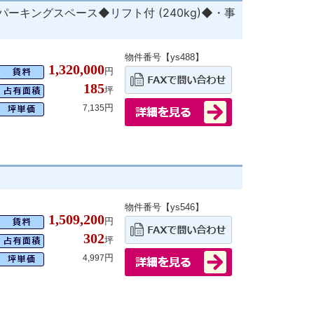
キングスペース◆リフト付 (240kg)◆・事
物件番号【ys488】
1,320,000
円
185
坪
円
7,135
物件番号【ys546】
1,509,200
円
302
坪
円
4,997