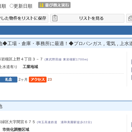
日順
更新日順
工場・倉庫・事務所に最適！◆プロパンガス , 電気 , 上水道 
市岩槻区上野４丁目３－７
(東武野田線 東岩槻駅1700m)
 上水道有り
工業地域
2ヶ月
23
地
市緑区大字間宮６７５
(埼玉高速鉄道 浦和美園駅徒歩22分)
場
市街化調整区域