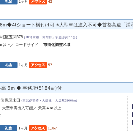
1ヶ月
42
6m◆4tショート横付け可 ※大型車は進入不可◆首都高速「浦和南
桜区五関378
(JR埼京線「南与野」駅徒歩約50分)
４ｍ以上／ ロードサイド
市街化調整区域
1ヶ月
57
 6ｍ ● 事務所(51.84㎡)付
市岩槻区末田
(東武伊勢崎・大師線 大袋駅3900m)
／ 大型車両出入可能／ 天高４ｍ以上
建
1ヶ月
1,367