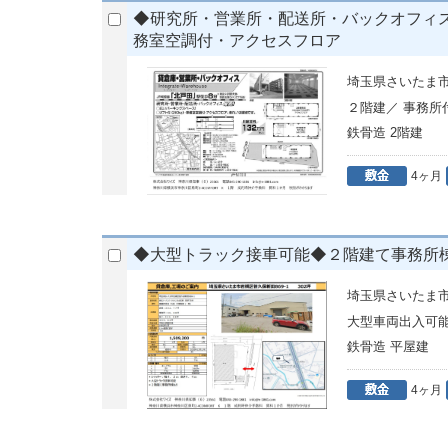
◆研究所・営業所・配送所・バックオフィスに
務室空調付・アクセスフロア
埼玉県さいたま市
２階建／ 事務
鉄骨造 2階建
4ヶ月
◆大型トラック接車可能◆２階建て事務所
埼玉県さいたま市
大型車両出入可
鉄骨造 平屋建
4ヶ月