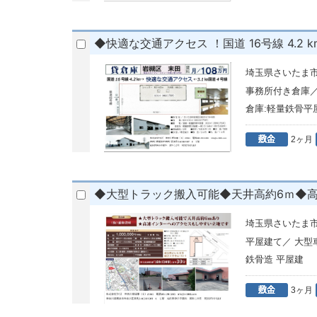
◆快適な交通アクセス ！国道 16号線 4.2 k
埼玉県さいたま
事務所付き倉庫
倉庫:軽量鉄骨平
2ヶ月
◆大型トラック搬入可能◆天井高約6ｍ◆
埼玉県さいたま
平屋建て／ 大
鉄骨造 平屋建
3ヶ月