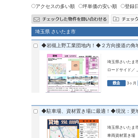
アクセスの多い順
坪単価の安い順
登録
埼玉県 さいたま市
◆岩槻上野工業団地内！◆２方向接道の角地◆
埼玉県さいたま
ロードサイド／
3ヶ月
◆駐車場、資材置き場に最適！◆現況：更
埼玉県さいたま
車両資材置き