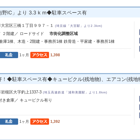
C」より 3.3 k m◆駐車スペース有
市大宮区三橋１丁目９９７－１
(埼京線「大宮駅」より2.3km)
／ ２階建／ ロードサイド
市街化調整区域
倉庫1棟、木造・2階建・事務所1棟 鉄骨造・平家建・事務所1棟
1ヶ月
1,398
！◆駐車スペース有◆キュービクル(残地物)、エアコン(残地
岩槻区大字釣上1337-3
(埼玉高速鉄道「浦和美園駅」より1.8km)
所付き倉庫／ キューピクル有り
1ヶ月
1,392