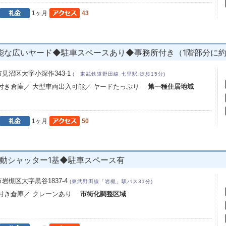
1ヶ月
43
な広いヤード◆駐車スペースあり◆事務所付き（1階部分に約
見沼区大字小深作343-1
( 東武鉄道野田線 七里駅 徒歩15分)
所付き倉庫／ 大型車両出入可能／ ヤードたっぷり
第一種住居地域
1ヶ月
50
◆電動シャッター1基◆駐車スペース有
岩槻区大字黒谷1837-4
(東武野田線「岩槻」駅バス31分)
所付き倉庫／ クレーンあり
市街化調整区域