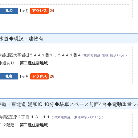
1ヶ月
24
水道◆現況：建物有
市岩槻区大字岩槻５４４１番１，５４４１番４
(東武野田線 岩槻 徒歩24分 )
下水道あり
第二種住居地域
1ヶ月
26
道・東北道 浦和IC 10分◆駐車スペース前面4台◆電動重量
市緑区芝原２丁目 １３－１１
(JR武蔵野線「東浦和駅バス10分)
／ ２階建
第二種住居地域