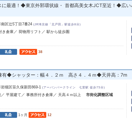
最適！◆東京外郭環状線・ 首都高美女木JCT至近！◆広いパー
南区辻5丁目7番24
(JR埼京線「北戸田」駅徒歩8分)
所付き倉庫／ 荷物用リフト／ 駅から徒歩圏
38
棟有◆シャッター：幅４．２ｍ 高さ４．４ｍ◆天井高：7m
岩槻区笹久保新田869‐1
(アーバンパークライン 七里駅 徒歩75分)
能／ 平屋建て／ 事務所付き倉庫／ 天高４ｍ以上
市街化調整区域
1ヶ月
12