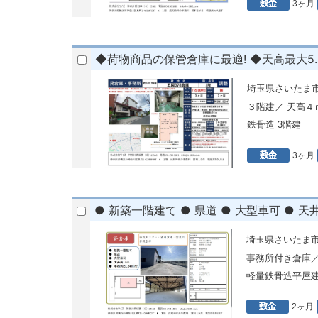
3ヶ月
◆荷物商品の保管倉庫に最適! ◆天高最大5.
埼玉県さいたま市
３階建／ 天高
鉄骨造 3階建
3ヶ月
● 新築一階建て ● 県道 ● 大型車可 ● 天井高
埼玉県さいたま
事務所付き倉庫
軽量鉄骨造平屋
2ヶ月