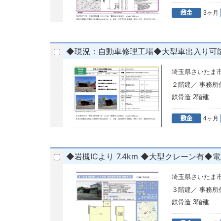
3ヶ月
◆現況：自動車修理工場◆大型車出入り可能
埼玉県さいたま市
２階建／ 事務
鉄骨造 2階建
4ヶ月
◆岩槻ICより 7.4km ◆大型クレーン有
埼玉県さいたま市
３階建／ 事務
鉄骨造 3階建