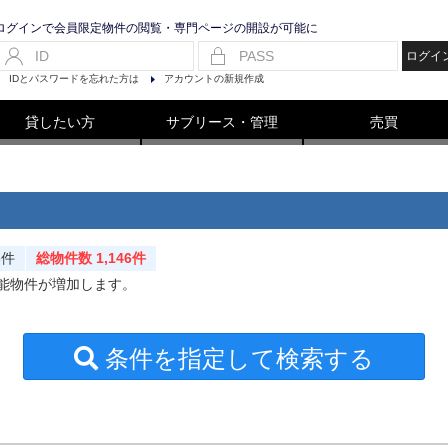
ログインで会員限定物件の閲覧・専門ページの開設が可能に
ログイ
IDとパスワードを忘れた方は
アカウントの新規作成
貸したい方
サブリース・管理
売買
8件
総物件数 1,146件
可能物件が増加します。
条件を指定して検索する