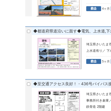
4ヶ月
◆都道府県道沿いに面す◆電気、上水道,下
埼玉県さいたま
上水道有り／ 
5ヶ月
◆至交通アクセス良好！・436号バイパス接
埼玉県さいたま
事務所付き倉庫
鉄骨造 2階建