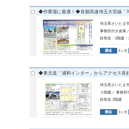
◆作業場に最適！◆首都高速埼玉大宮線「与野I
埼玉県さいたま
事務所付き倉庫
鉄骨造・2階建・
4ヶ月
◆東北道「浦和インター」からアクセス良好
埼玉県さいたま市
２階建／ 事務
鉄骨造 2階建
3ヶ月