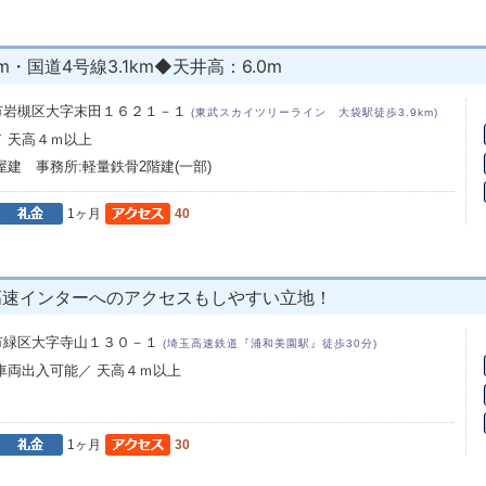
m・国道4号線3.1km◆天井高：6.0m
市岩槻区大字末田１６２１－１
(東武スカイツリーライン 大袋駅徒歩3.9km)
／ 天高４ｍ以上
屋建 事務所:軽量鉄骨2階建(一部)
1ヶ月
40
高速インターへのアクセスもしやすい立地！
市緑区大字寺山１３０－１
(埼玉高速鉄道『浦和美園駅』徒歩30分)
型車両出入可能／ 天高４ｍ以上
1ヶ月
30