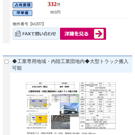
332
坪
円
903
物件番号【kt207】
◆工業専用地域・内陸工業団地内◆大型トラック搬入
可能