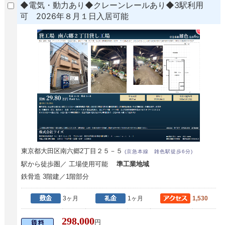
◆電気・動力あり◆クレーンレールあり◆3駅利用
可 2026年８月１日入居可能
東京都大田区南六郷2丁目２５－５
(京急本線 雑色駅徒歩6分)
駅から徒歩圏／ 工場使用可能
準工業地域
鉄骨造 3階建／1階部分
3ヶ月
1ヶ月
1,530
298,000
円