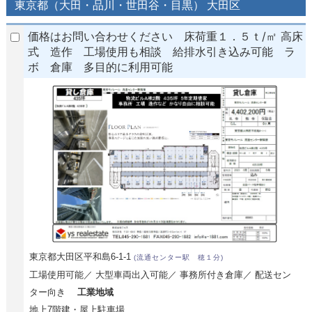
東京都（大田・品川・世田谷・目黒） 大田区
価格はお問い合わせください 床荷重１．５ｔ/㎡ 高床
式 造作 工場使用も相談 給排水引き込み可能 ラ
ボ 倉庫 多目的に利用可能
東京都大田区平和島6-1-1
(流通センター駅 穂１分)
工場使用可能／ 大型車両出入可能／ 事務所付き倉庫／ 配送セン
ター向き
工業地域
地上7階建・屋上駐車場