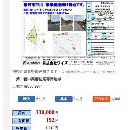
神奈川県秦野市戸川７３７－１
(秦野丹沢スマートICまで車で5分)
第一種中高層住居専用地域
土地面積636.99㎡
6ヶ月
1ヶ月
1,366
330,000
円
192
坪
円
1,718