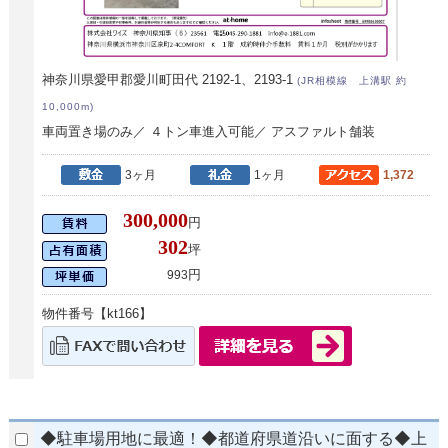
神奈川県愛甲郡愛川町田代 2192-1、2193-1
(JR相模線 上溝駅 約
10,000m)
車両置き場のみ／ ４トン車進入可能／ アスファルト舗装
3ヶ月
1ヶ月
1,372
300,000
円
302
坪
円
993
物件番号【kt166】
◆駐車場用地に最適！◆都道府県道沿いに面する◆上