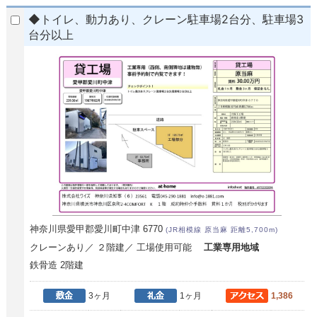
◆トイレ、動力あり、クレーン駐車場2台分、駐車場3
台分以上
神奈川県愛甲郡愛川町中津 6770
(JR相模線 原当麻 距離5,700m)
クレーンあり／ ２階建／ 工場使用可能
工業専用地域
鉄骨造 2階建
3ヶ月
1ヶ月
1,386