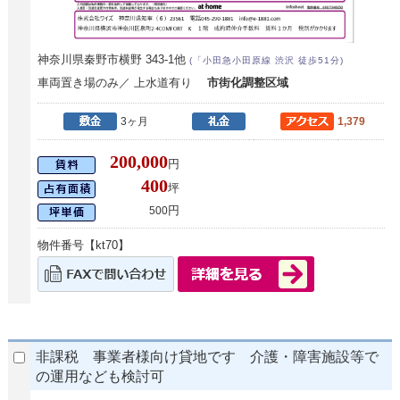
神奈川県秦野市横野 343-1他
(「小田急小田原線 渋沢 徒歩51分)
車両置き場のみ／ 上水道有り
市街化調整区域
3ヶ月
1,379
200,000
円
400
坪
円
500
物件番号【kt70】
非課税 事業者様向け貸地です 介護・障害施設等で
の運用なども検討可