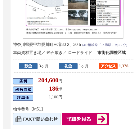
神奈川県愛甲郡愛川町三増30-2、30-5
(JR相模線「上溝駅」約22分)
車両資材置き場／ 砕石敷き／ ロードサイド
市街化調整区域
3ヶ月
1ヶ月
1,378
204,600
円
186
坪
円
1,100
物件番号【kt61】