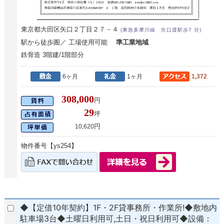
東京都大田区矢口２丁目２７－４
(東急多摩川線 矢口渡駅歩7 分)
駅から徒歩圏／ 工場使用可能
準工業地域
鉄骨造 3階建/1階部分
6ヶ月
1ヶ月
1,372
308,000
円
29
坪
円
10,620
物件番号【ys254】
◆【定借10年契約】1F・2F貸事務所・作業所!◆敷地内
駐車場3台◆土曜日利用可,土日・祝日利用可◆設備：