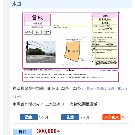
水道
神奈川県愛甲郡愛川町角田 22番、23番
(小田急小田原線 本厚木駅バス
41分)
車両置き場のみ／ 上水道有り
市街化調整区域
5ヶ月
2ヶ月
41
300,000
円