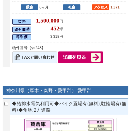
6ヶ月
1,371
1,500,000
円
452
坪
円
3,318
物件番号【ys248】
神奈川県（厚木・秦野・愛甲郡） 愛甲郡
◆給排水電気利用可◆バイク置場有(無料),駐輪場有(無
料)◆角地:2方道路