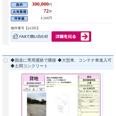
300,000
円
72
坪
円
4,166
物件番号【ys191】
◆国道に専用通路で隣接 ◆大型車、コンテナ車進入可
◆土間コンクリート