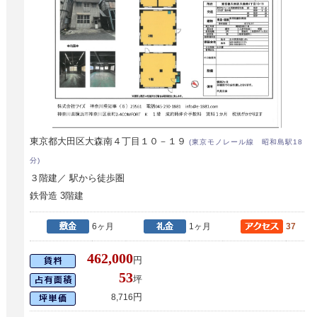
東京都大田区大森南４丁目１０－１９
(東京モノレール線 昭和島駅18
分)
３階建／ 駅から徒歩圏
鉄骨造 3階建
6ヶ月
1ヶ月
37
462,000
円
53
坪
円
8,716