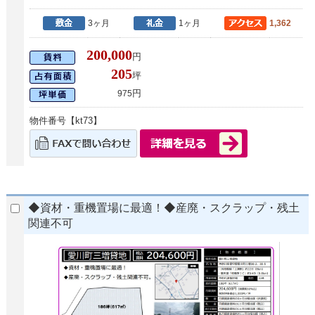
3ヶ月
1ヶ月
1,362
200,000
円
205
坪
円
975
物件番号【kt73】
◆資材・重機置場に最適！◆産廃・スクラップ・残土
関連不可