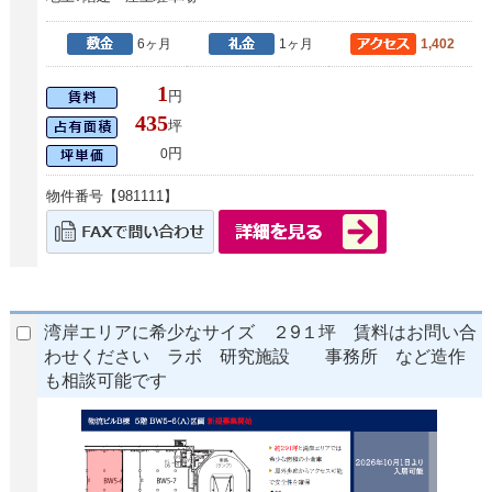
6ヶ月
1ヶ月
1,402
1
円
435
坪
円
0
物件番号【981111】
湾岸エリアに希少なサイズ ２9１坪 賃料はお問い合
わせください ラボ 研究施設 事務所 など造作
も相談可能です