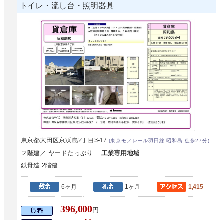
トイレ・流し台・照明器具
東京都大田区京浜島2丁目3-17
(東京モノレール羽田線 昭和島 徒歩27分)
２階建／ ヤードたっぷり
工業専用地域
鉄骨造 2階建
6ヶ月
1ヶ月
1,415
396,000
円