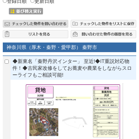
登録日順
更新日順
神奈川県（厚木・秦野・愛甲郡） 秦野市
◆新東名「秦野丹沢インター」 至近!◆IT重説対応物
件！◆古民家改修をしてお蕎麦や農業をしながらスロ
ーライフもご相談可能!