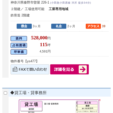
神奈川県秦野市曽屋 226-1
(小田急小田原線 渋沢 徒歩34分)
２階建／ 工場使用可能
工業専用地域
鉄骨造 2階建
3ヶ月
2ヶ月
39
528,000
円
115
坪
円
4,591
物件番号【ys477】
◆貸工場・貸事務所