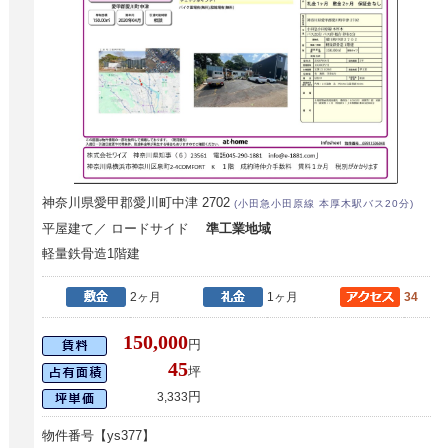
神奈川県愛甲郡愛川町中津 2702
(小田急小田原線 本厚木駅バス20分)
平屋建て／ ロードサイド
準工業地域
軽量鉄骨造1階建
2ヶ月
1ヶ月
34
150,000
円
45
坪
円
3,333
物件番号【ys377】