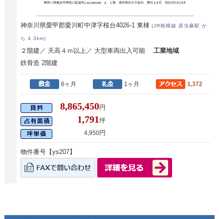
神奈川県愛甲郡愛川町中津字桜台4026-1 東棟
(JR相模線 原当麻駅 か
ら 4.3km)
２階建／ 天高４ｍ以上／ 大型車両出入可能
工業地域
鉄骨造 2階建
6ヶ月
1ヶ月
1,372
8,865,450
円
1,791
坪
円
4,950
物件番号【ys207】