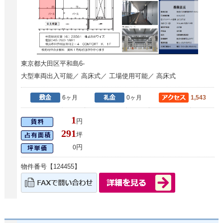
東京都大田区平和島6-
大型車両出入可能／ 高床式／ 工場使用可能／ 高床式
6ヶ月
0ヶ月
1,543
1
円
291
坪
円
0
物件番号【124455】