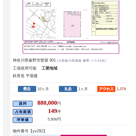
神奈川県秦野市曽屋 901
(小田急小田原線 秦野 バス10分)
工場使用可能
工業地域
鉄骨造 平屋建
10ヶ月
1ヶ月
1,379
880,000
円
149
坪
円
5,906
物件番号【ys292】