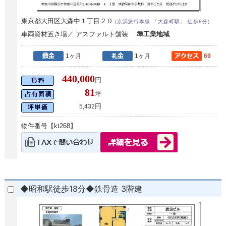
東京都大田区大森中１丁目２０
(京浜急行本線 「大森町駅」 徒歩8分)
車両資材置き場／ アスファルト舗装
準工業地域
1ヶ月
1ヶ月
69
440,000
円
81
坪
円
5,432
物件番号【kt268】
◆昭和駅徒歩18分◆鉄骨造 3階建