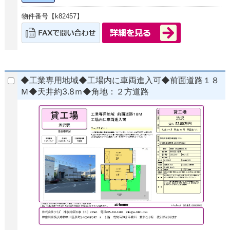
物件番号【k82457】
◆工業専用地域◆工場内に車両進入可◆前面道路１８
Ｍ◆天井約3.8ｍ◆角地：２方道路