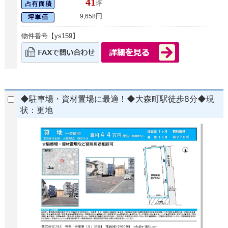
41
坪
円
9,658
物件番号【ys159】
◆駐車場・資材置場に最適！◆大森町駅徒歩8分◆現
状：更地