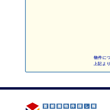
物件に
上記よ