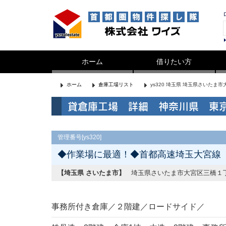
ホーム
借りたい方
ホーム
倉庫工場リスト
ys320 埼玉県 埼玉県さいたま
貸倉庫工場 詳細 神奈川県 東
管理番号[ys320]
◆作業場に最適！◆首都高速埼玉大宮線「与野
【埼玉県 さいたま市】
埼玉県さいたま市大宮区三橋１
事務所付き倉庫／２階建／ロードサイド／