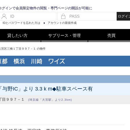
ログインで会員限定物件の閲覧・専門ページの開設が可能に
ログイ
IDとパスワードを忘れた方は
アカウントの新規作成
貸したい方
サブリース・管理
売買
市大宮区三橋１丁目９９７－１ の物件
京都 横浜 川崎 ワイズ
IC」より 3.3 k m◆駐車スペース有
丁目９９７－１
(埼京線「大宮駅」より2.3km)