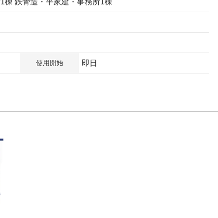
1棟 鉄骨造・平家建・事務所1棟
使用開始
即日