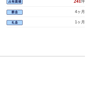
241
坪
4ヶ月
1ヶ月