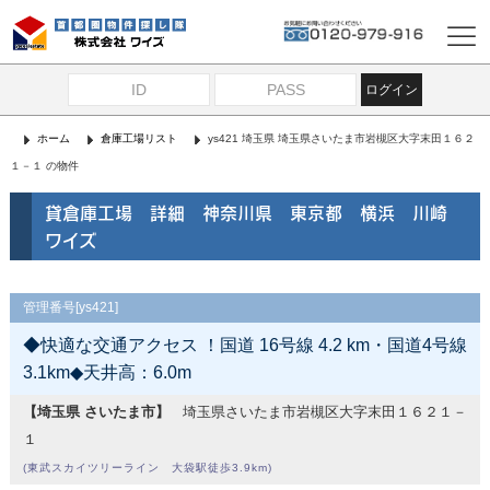
ログイン
ホーム
倉庫工場リスト
ys421 埼玉県 埼玉県さいたま市岩槻区大字末田１６２
１－１ の物件
貸倉庫工場 詳細 神奈川県 東京都 横浜 川崎
ワイズ
管理番号[ys421]
◆快適な交通アクセス ！国道 16号線 4.2 km・国道4号線
3.1km◆天井高：6.0m
【埼玉県 さいたま市】
埼玉県さいたま市岩槻区大字末田１６２１－
１
(東武スカイツリーライン 大袋駅徒歩3.9km)