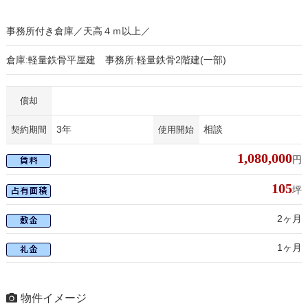
事務所付き倉庫／天高４ｍ以上／
倉庫:軽量鉄骨平屋建 事務所:軽量鉄骨2階建(一部)
償却
3年
相談
契約期間
使用開始
1,080,000
円
105
坪
2ヶ月
1ヶ月
物件イメージ