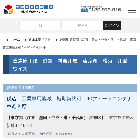
ログイン
ホーム
倉庫工場リスト
10053 東京都（江東・墨田・中央・港・千代田） 東京
都江東区新砂3－10－8 の物件
貸倉庫工場 詳細 神奈川県 東京都 横浜 川崎
ワイズ
管理番号[10053]
税込 工業専用地域 短期契約可 40フィートコンテナ
車進入可
【東京都（江東・墨田・中央・港・千代田） 江東区】
東京都江東区
新砂3－10－8
(東京メトロ東西線 南砂町駅 徒歩18分)