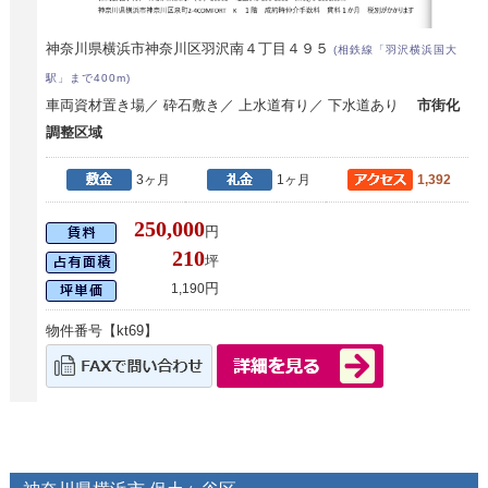
神奈川県横浜市神奈川区羽沢南４丁目４９５
(相鉄線「羽沢横浜国大
駅」まで400m)
車両資材置き場／ 砕石敷き／ 上水道有り／ 下水道あり
市街化
調整区域
3ヶ月
1ヶ月
1,392
250,000
円
210
坪
円
1,190
物件番号【kt69】