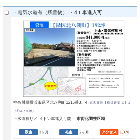
・電気水道有（残置物） ・4ｔ車進入可
神奈川県横浜市緑区北八朔町1215番3、4
(東名高速【横浜青葉IC】よ
り約3.7ｋｍ)
上水道有り／ ４トン車進入可能
市街化調整区域
3ヶ月
2ヶ月
1,370