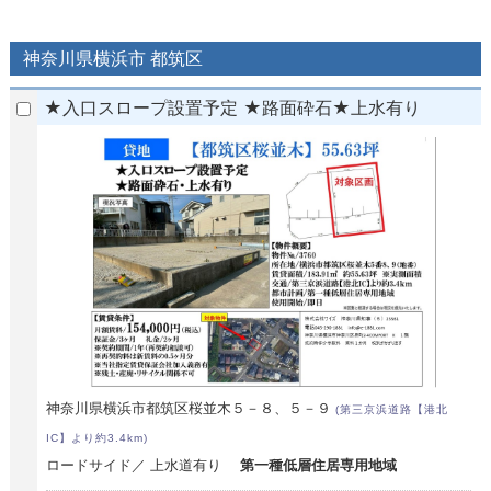
神奈川県横浜市 都筑区
★入口スロープ設置予定 ★路面砕石★上水有り
神奈川県横浜市都筑区桜並木５－８、５－９
(第三京浜道路【港北
IC】より約3.4km)
ロードサイド／ 上水道有り
第一種低層住居専用地域