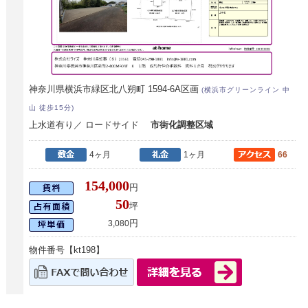
神奈川県横浜市緑区北八朔町 1594-6A区画
(横浜市グリーンライン 中
山 徒歩15分)
上水道有り／ ロードサイド
市街化調整区域
4ヶ月
1ヶ月
66
154,000
円
50
坪
円
3,080
物件番号【kt198】