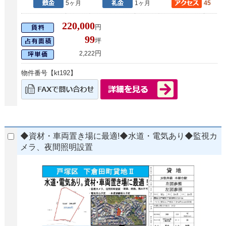
5ヶ月
1ヶ月
45
220,000
円
99
坪
円
2,222
物件番号【kt192】
◆資材・車両置き場に最適!◆水道・電気あり◆監視カ
メラ、夜間照明設置