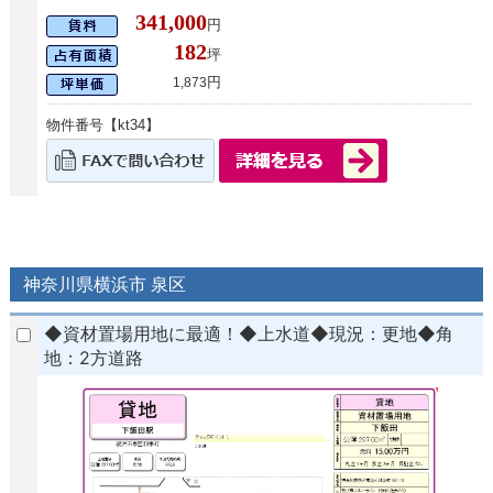
341,000
円
182
坪
円
1,873
物件番号【kt34】
神奈川県横浜市 泉区
◆資材置場用地に最適！◆上水道◆現況：更地◆角
地：2方道路