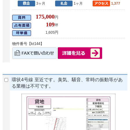
3ヶ月
1ヶ月
1,377
175,000
円
109
坪
円
1,605
物件番号【kt144】
環状4号線 至近です。臭気、騒音、常時の振動等があ
る業種は不可です。