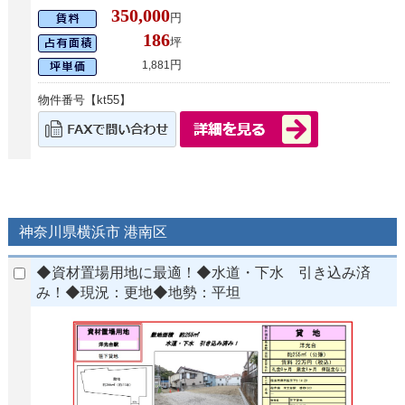
350,000
円
186
坪
円
1,881
物件番号【kt55】
神奈川県横浜市 港南区
◆資材置場用地に最適！◆水道・下水 引き込み済
み！◆現況：更地◆地勢：平坦