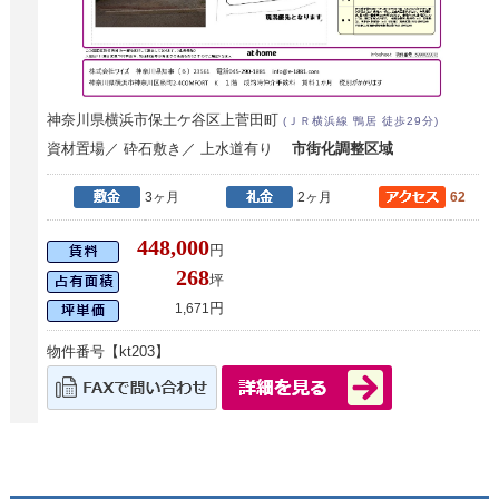
神奈川県横浜市保土ケ谷区上菅田町
(ＪＲ横浜線 鴨居 徒歩29分)
資材置場／ 砕石敷き／ 上水道有り
市街化調整区域
3ヶ月
2ヶ月
62
448,000
円
268
坪
円
1,671
物件番号【kt203】