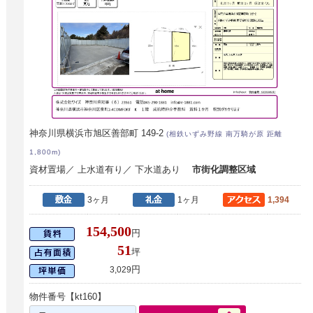
神奈川県横浜市旭区善部町 149-2
(相鉄いずみ野線 南万騎が原 距離
1,800m)
資材置場／ 上水道有り／ 下水道あり
市街化調整区域
3ヶ月
1ヶ月
1,394
154,500
円
51
坪
円
3,029
物件番号【kt160】