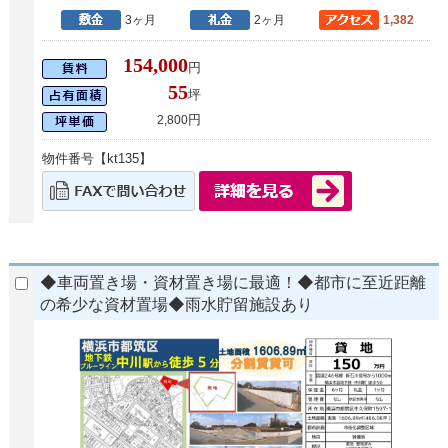
3ヶ月
2ヶ月
1,382
154,000
円
55
坪
円
2,800
物件番号【kt135】
◆車両置き場・資材置き場に最適！◆都市に至近距離
の希少な資材置場◆雨水貯留施設あり