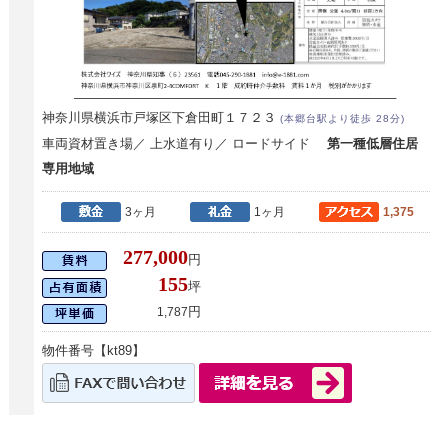
神奈川県横浜市戸塚区下倉田町１７２３
(本郷台駅より徒歩 28分)
車両資材置き場／ 上水道有り／ ロードサイド
第一種低層住居
専用地域
3ヶ月
1ヶ月
1,375
277,000
円
155
坪
円
1,787
物件番号【kt89】