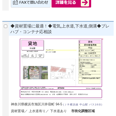
◆資材置場に最適！◆電気,上水道,下水道,側溝◆プレ
ハブ・コンテナ応相談
神奈川県横浜市旭区川井宿町 94-5
(ＪＲ横浜線 中山駅 バス16分)
資材置場／ 上水道有り／ 下水道あり
市街化調整区域