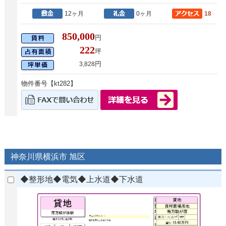
12ヶ月
0ヶ月
18
850,000
円
222
坪
円
3,828
物件番号【kt282】
神奈川県横浜市 旭区
◆整形地◆電気◆上水道◆下水道