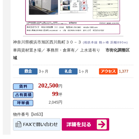
神奈川県横浜市旭区西川島町３０－３
(相鉄本線 鶴ヶ峰 距離890m)
車両資材置き場／ 事務所・倉庫有／ 上水道有り
市街化調整区
域
3ヶ月
1ヶ月
1,377
202,500
円
99
坪
円
2,045
物件番号【kt63】