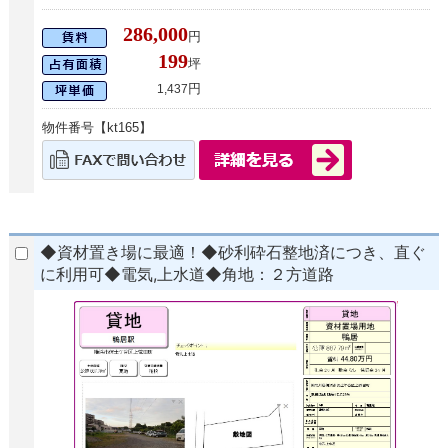
286,000
円
199
坪
円
1,437
物件番号【kt165】
◆資材置き場に最適！◆砂利砕石整地済につき、直ぐ
に利用可◆電気,上水道◆角地：２方道路