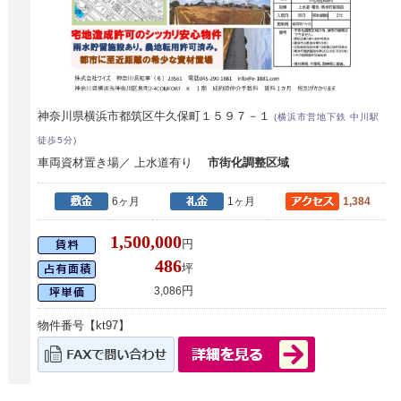
神奈川県横浜市都筑区牛久保町１５９７－１
(横浜市営地下鉄 中川駅
徒歩5分)
車両資材置き場／ 上水道有り
市街化調整区域
6ヶ月
1ヶ月
1,384
1,500,000
円
486
坪
円
3,086
物件番号【kt97】