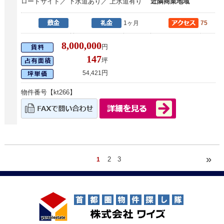
ロードサイド／ 下水道あり／ 上水道有り
近隣商業地域
1ヶ月
75
8,000,000
円
147
坪
円
54,421
物件番号【kt266】
»
2
3
1