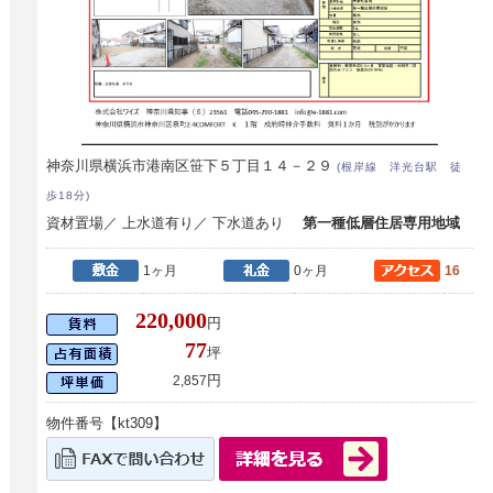
神奈川県横浜市港南区笹下５丁目１４－２９
(根岸線 洋光台駅 徒
歩18分)
資材置場／ 上水道有り／ 下水道あり
第一種低層住居専用地域
1ヶ月
0ヶ月
16
220,000
円
77
坪
円
2,857
物件番号【kt309】