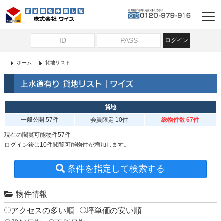
ログイン
ホーム
貸地リスト
上水道有り 貸地リスト｜ワイズ
貸地
一般公開
57件
会員限定
10件
総物件数 67件
現在の閲覧可能物件57件
ログイン後は10件閲覧可能物件が増加します。
条件を指定して検索する
物件情報
アクセスの多い順
坪単価の安い順