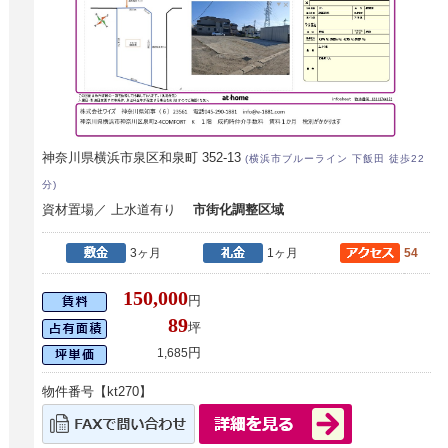
神奈川県横浜市泉区和泉町 352-13
(横浜市ブルーライン 下飯田 徒歩22
分)
資材置場／ 上水道有り
市街化調整区域
3ヶ月
1ヶ月
54
150,000
円
89
坪
円
1,685
物件番号【kt270】