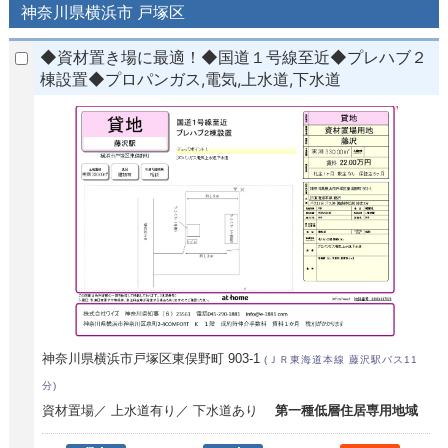
神奈川県横浜市 戸塚区
◆資材置き場に最適！◆国道１号線至近◆プレハブ２
棟設置◆プロパンガス,電気,上水道,下水道
神奈川県横浜市戸塚区東俣野町 903-1
(ＪＲ東海道本線 藤沢駅バス11
分)
資材置場／ 上水道有り／ 下水道あり
第一種低層住居専用地域