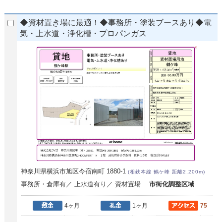
◆資材置き場に最適！◆事務所・塗装ブースあり◆電
気・上水道・浄化槽・プロパンガス
神奈川県横浜市旭区今宿南町 1880-1
(相鉄本線 鶴ケ峰 距離2,200m)
事務所・倉庫有／ 上水道有り／ 資材置場
市街化調整区域
4ヶ月
1ヶ月
75