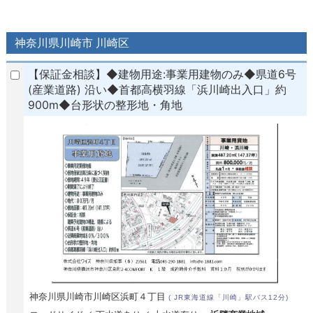
神奈川県川崎市 川崎区
【保証金相談】◆建物用途:事業用建物のみ◆県道6号
(産業道路) 沿い◆首都高横羽線「浜川崎出入口」約
900m◆台形状の整形地・角地
神奈川県川崎市川崎区浜町４丁目
( JR東海道線「川崎」駅バス12分)