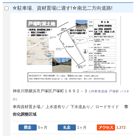
☆駐車場、資材置場に適す!☆南北二方向道路!
神奈川県横浜市戸塚区戸塚町１６９２－３
(JR東海道線 戸塚駅 バス8
分)
車両資材置き場／ 上水道有り／ 下水道あり／ ロードサイド
市
街化調整区域
5ヶ月
1ヶ月
1,372