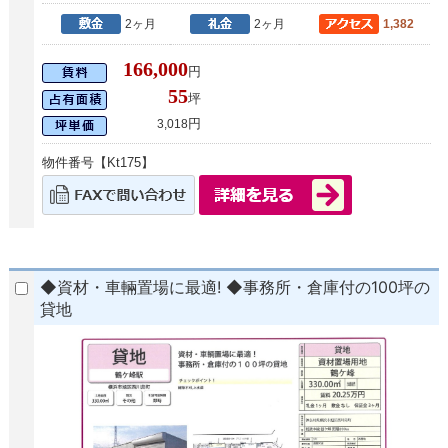
2ヶ月
2ヶ月
1,382
166,000
円
55
坪
円
3,018
物件番号【Kt175】
◆資材・車輛置場に最適! ◆事務所・倉庫付の100坪の
貸地