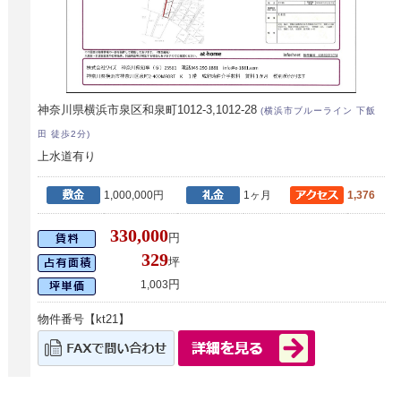
神奈川県横浜市泉区和泉町1012-3,1012-28
(横浜市ブルーライン 下飯
田 徒歩2分)
上水道有り
1,000,000円
1ヶ月
1,376
330,000
円
329
坪
円
1,003
物件番号【kt21】