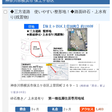
神奈川県横浜市 保土ヶ谷区
◆三方道路 使いやすい整形地！◆路面砕石・上水有
り(残置物)
神奈川県横浜市保土ケ谷区上菅田町２６９－１
(相鉄線『西谷』駅よ
り徒歩16分)
砕石敷き／ 上水道有り
第一種低層住居専用地域
3ヶ月
2ヶ月
1,403