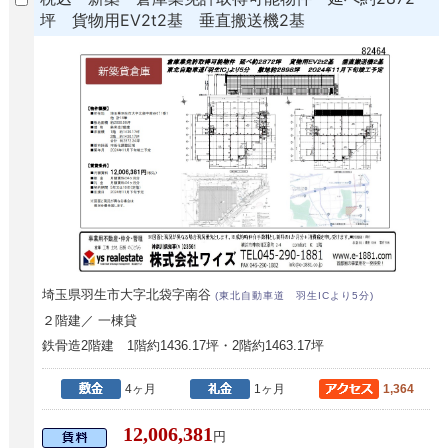
坪 貨物用EV2t2基 垂直搬送機2基
埼玉県羽生市大字北袋字南谷
(東北自動車道 羽生ICより5分)
２階建／ 一棟貸
鉄骨造2階建 1階約1436.17坪・2階約1463.17坪
4ヶ月
1ヶ月
1,364
12,006,381
円