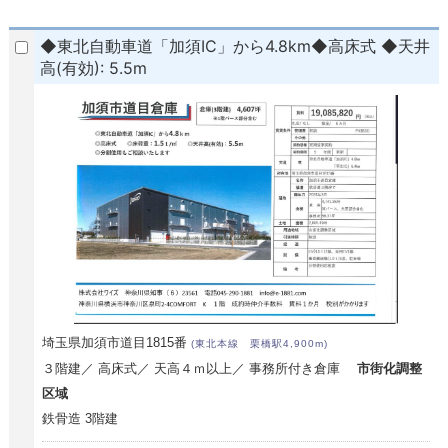
◆東北自動車道「加須IC」から4.8km◆高床式 ◆天井
高(有効): 5.5m
埼玉県加須市道目1815番
(東北本線 栗橋駅4,900m)
３階建／ 高床式／ 天高４ｍ以上／ 事務所付き倉庫
市街化調整
区域
鉄骨造 3階建