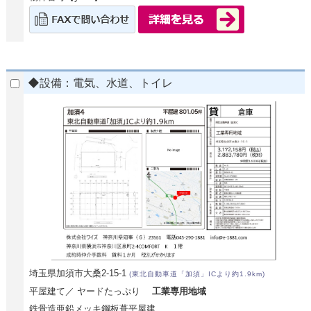
◆設備：電気、水道、トイレ
埼玉県加須市大桑2-15-1
(東北自動車道「加須」ICより約1.9km)
平屋建て／ ヤードたっぷり
工業専用地域
鉄骨造亜鉛メッキ鋼板葺平屋建