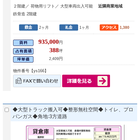
２階建／ 荷物用リフト／ 大型車両出入可能
近隣商業地域
鉄骨造 2階建
2ヶ月
1ヶ月
1,380
935,000
円
388
坪
円
2,409
物件番号【ys166】
◆大型トラック搬入可◆整形無柱空間◆トイレ、プロ
パンガス◆角地:3方道路