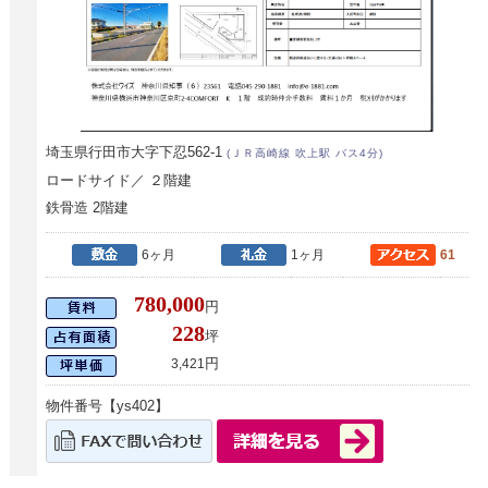
埼玉県行田市大字下忍562-1
(ＪＲ高崎線 吹上駅 バス4分)
ロードサイド／ ２階建
鉄骨造 2階建
6ヶ月
1ヶ月
61
780,000
円
228
坪
円
3,421
物件番号【ys402】