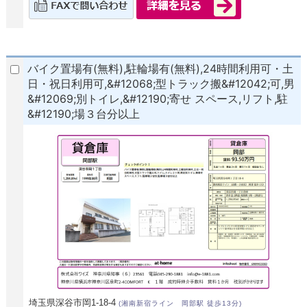
バイク置場有(無料),駐輪場有(無料),24時間利用可・土
日・祝日利用可,&#12068;型トラック搬&#12042;可,男
&#12069;別トイレ,&#12190;寄せ スペース,リフト,駐
&#12190;場３台分以上
埼玉県深谷市岡1-18-4
(湘南新宿ライン 岡部駅 徒歩13分)