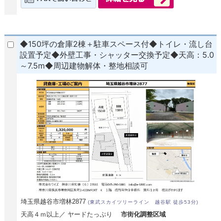
◆150坪の倉庫2棟＋駐車スペース付◆トイレ・流し台
設置予定◆外壁工事・シャッター交換予定◆天高：5.0
～7.5m◆周辺建物解体・整地相談可
埼玉県越谷市増林2877
(東武スカイツリーライン 越谷駅 徒歩53分)
天高４ｍ以上／ ヤードたっぷり
市街化調整区域