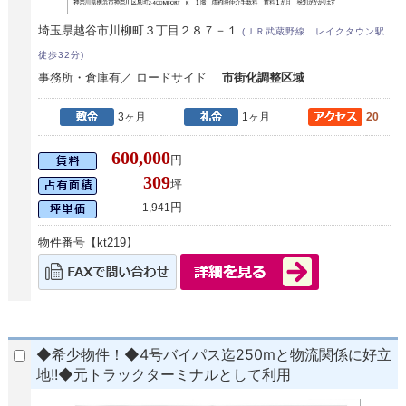
埼玉県越谷市川柳町３丁目２８７－１
(ＪＲ武蔵野線 レイクタウン駅
徒歩32分)
事務所・倉庫有／ ロードサイド
市街化調整区域
3ヶ月
1ヶ月
20
600,000
円
309
坪
円
1,941
物件番号【kt219】
◆希少物件！◆4号バイパス迄250mと物流関係に好立
地!!◆元トラックターミナルとして利用