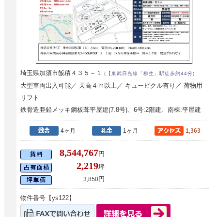
埼玉県加須市飯積４３５－１
(【東武日光線「柳生」駅徒歩約44分)
大型車両出入可能／ 天高４ｍ以上／ キューピクル有り／ 荷物用
リフト
鉄骨造亜鉛メッキ鋼板葺平屋建(7.8号)、6号:2階建、南棟:平屋建
4ヶ月
1ヶ月
1,363
8,544,767
円
2,219
坪
円
3,850
物件番号【ys122】