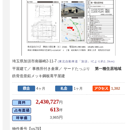
埼玉県加須市南篠崎2-11-7
(東北自動車道「加須」ICより約1.3km)
平屋建て／ 事務所付き倉庫／ ヤードたっぷり
第一種住居地域
鉄骨造亜鉛メッキ鋼板葺平屋建
4ヶ月
1ヶ月
1,382
2,430,727
円
613
坪
円
3,965
物件番号【ys79】