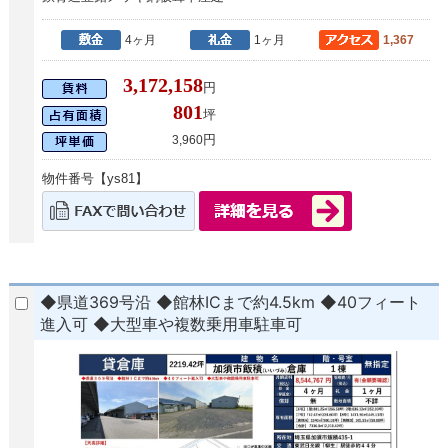
4ヶ月
1ヶ月
1,367
3,172,158
円
801
坪
円
3,960
物件番号【ys81】
◆県道369号沿 ◆館林ICまで約4.5km ◆40フィート
進入可 ◆大型車や複数乗用車駐車可