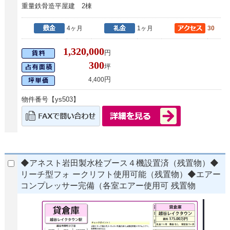
重量鉄骨造平屋建 2棟
4ヶ月
1ヶ月
30
1,320,000
円
300
坪
円
4,400
物件番号【ys503】
◆アネスト岩田製水栓ブース４機設置済（残置物）◆
リーチ型フォ ークリフト使用可能（残置物）◆エアー
コンプレッサー完備（各室エアー使用可 残置物