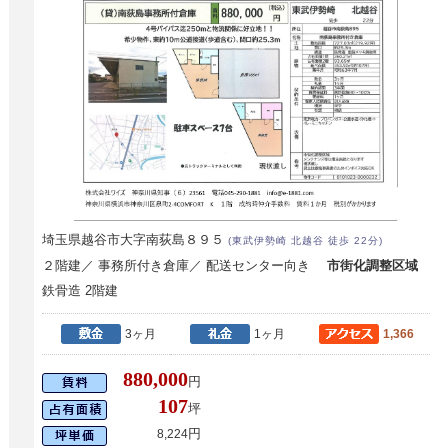
埼玉県越谷市大字南荻島８９５
(東武伊勢崎 北越谷 徒歩 22分)
２階建／ 事務所付き倉庫／ 配送センター向き
市街化調整区域
鉄骨造 2階建
3ヶ月
1ヶ月
1,366
880,000
円
107
坪
円
8,224