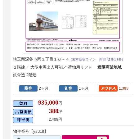
埼玉県深谷市岡１丁目１８－４
(湘南新宿ライン 岡部 徒歩13分)
２階建／ 大型車両出入可能／ 荷物用リフト
近隣商業地域
鉄骨造 2階建
2ヶ月
1ヶ月
1,385
935,000
円
388
坪
円
2,409
物件番号【ys318】