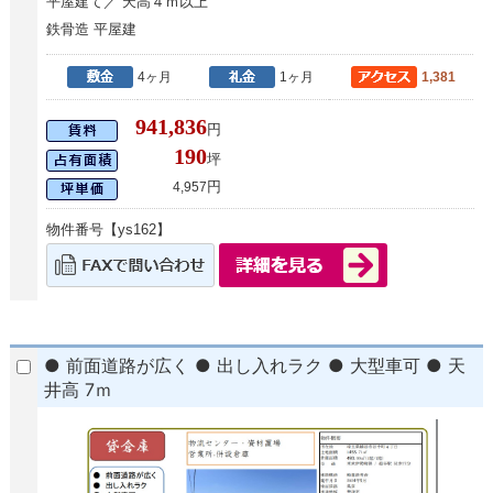
平屋建て／ 天高４ｍ以上
鉄骨造 平屋建
4ヶ月
1ヶ月
1,381
941,836
円
190
坪
円
4,957
物件番号【ys162】
● 前面道路が広く ● 出し入れラク ● 大型車可 ● 天
井高 7ｍ