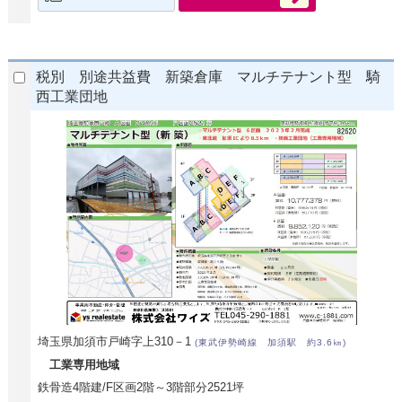
税別 別途共益費 新築倉庫 マルチテナント型 騎
西工業団地
埼玉県加須市戸崎字上310－1
(東武伊勢崎線 加須駅 約3.6㎞)
工業専用地域
鉄骨造4階建/F区画2階～3階部分2521坪