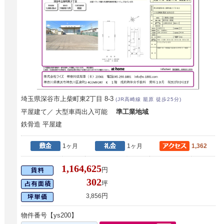
埼玉県深谷市上柴町東2丁目 8-3
(JR高崎線 籠原 徒歩25分)
平屋建て／ 大型車両出入可能
準工業地域
鉄骨造 平屋建
1ヶ月
1ヶ月
1,362
1,164,625
円
302
坪
円
3,856
物件番号【ys200】