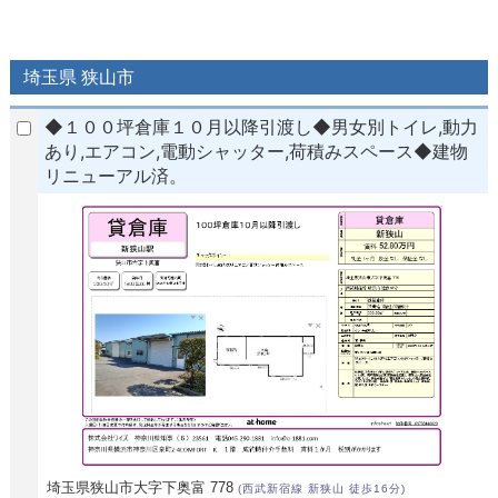
埼玉県 狭山市
◆１００坪倉庫１０月以降引渡し◆男女別トイレ,動力
あり,エアコン,電動シャッター,荷積みスペース◆建物
リニューアル済。
埼玉県狭山市大字下奥富 778
(西武新宿線 新狭山 徒歩16分)