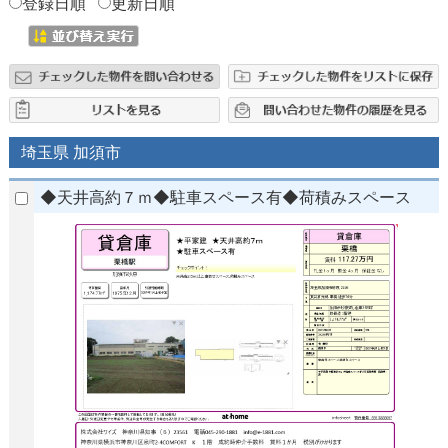
登録日順
更新日順
埼玉県 加須市
◆天井高約７ｍ◆駐車スペース有◆荷積みスペース