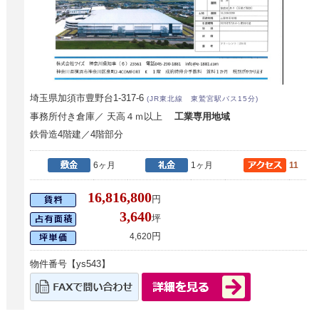
埼玉県加須市豊野台1-317-6
(JR東北線 東鷲宮駅バス15分)
事務所付き倉庫／ 天高４ｍ以上
工業専用地域
鉄骨造4階建／4階部分
6ヶ月
1ヶ月
11
16,816,800
円
3,640
坪
円
4,620
物件番号【ys543】