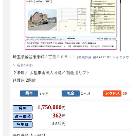
埼玉県越谷市東町３丁目２０５－１
(武蔵野線 越&#12181;レイクタウ
ン 徒歩14分)
２階建／ 大型車両出入可能／ 荷物用リフト
鉄骨造 2階建
3ヶ月
1ヶ月
36
1,750,000
円
362
坪
円
4,834
物件番号【ys447】