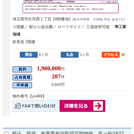
埼玉県羽生市西１丁目 2488番地1
(東武伊勢崎・大師線 羽生 徒歩7分)
２階建／ 駅から徒歩圏／ ロードサイド／ 工場使用可能
準工業
地域
鉄骨造 2階建
6ヶ月
1ヶ月
36
1,980,000
円
207
坪
円
9,565
物件番号【ys469】
税込 新築 倉庫業免許取得可能物件 延べ約2872