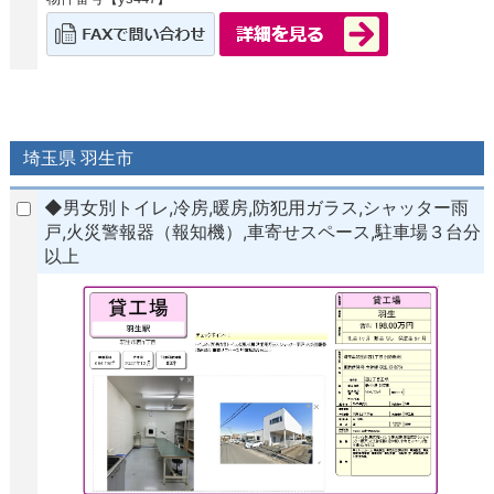
埼玉県 羽生市
◆男女別トイレ,冷房,暖房,防犯用ガラス,シャッター雨
戸,火災警報器（報知機）,車寄せスペース,駐車場３台分
以上