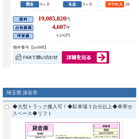
6ヶ月
0ヶ月
26
19,085,820
円
4,607
坪
円
4,142
物件番号【ys448】
埼玉県 深谷市
◆大型トラック搬入可！◆駐車場３台分以上◆車寄せ
スペース◆リフト