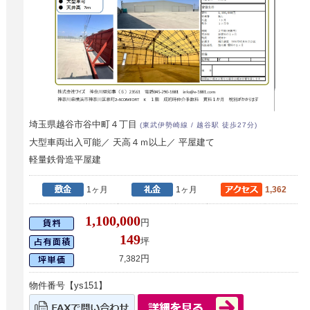
埼玉県越谷市谷中町４丁目
(東武伊勢崎線 / 越谷駅 徒歩27分)
大型車両出入可能／ 天高４ｍ以上／ 平屋建て
軽量鉄骨造平屋建
1ヶ月
1ヶ月
1,362
1,100,000
円
149
坪
円
7,382
物件番号【ys151】