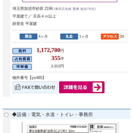
埼玉県加須市砂原 2196
(東武日光線 栗橋 徒歩76分)
平屋建て／ 天高４ｍ以上
鉄骨造 平屋建
4ヶ月
1ヶ月
30
1,172,700
円
355
坪
円
3,303
物件番号【ys485】
◆設備：電気・水道・トイレ・事務所