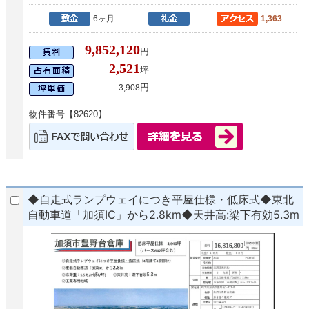
6ヶ月
1,363
9,852,120
円
2,521
坪
円
3,908
物件番号【82620】
◆自走式ランプウェイにつき平屋仕様・低床式◆東北
自動車道「加須IC」から2.8km◆天井高:梁下有効5.3m