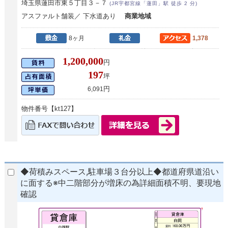
埼玉県蓮田市東５丁目３－７
(JR宇都宮線「蓮田」駅 徒歩 2 分)
アスファルト舗装／ 下水道あり
商業地域
8ヶ月
1,378
1,200,000
円
197
坪
円
6,091
物件番号【kt127】
◆荷積みスペース,駐車場３台分以上◆都道府県道沿い
に面する※中二階部分が増床の為詳細面積不明、要現地
確認