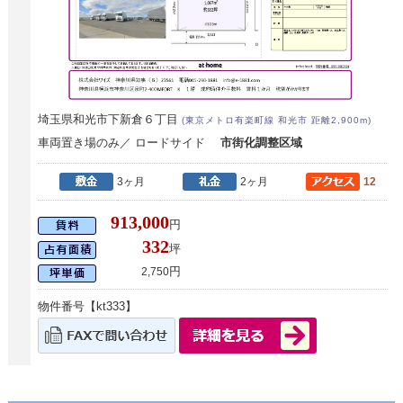
埼玉県和光市下新倉６丁目
(東京メトロ有楽町線 和光市 距離2,900m)
車両置き場のみ／ ロードサイド
市街化調整区域
3ヶ月
2ヶ月
12
913,000
円
332
坪
円
2,750
物件番号【kt333】