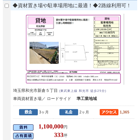
◆資材置き場や駐車場用地に最適！◆2路線利用可！
埼玉県和光市新倉５丁目
(東武東上線 和光市 徒歩25分)
車両資材置き場／ ロードサイド
準工業地域
3ヶ月
2ヶ月
1,365
1,100,000
円
333
坪