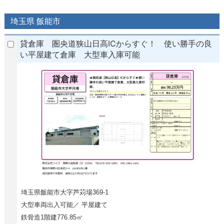
埼玉県 飯能市
貸倉庫 圏央道狭山日高ICからすぐ！ 使い勝手の良
い平屋建て倉庫 大型車入庫可能
埼玉県飯能市大字芦苅場369-1
大型車両出入可能／ 平屋建て
鉄骨造1階建776.85㎡