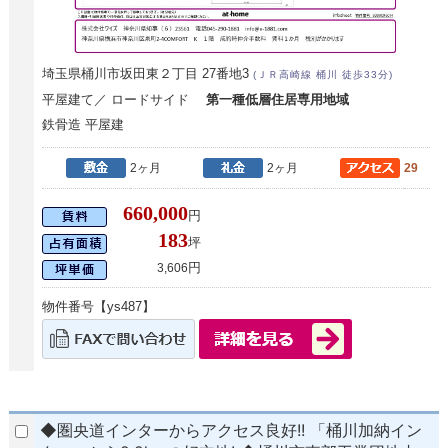
埼玉県桶川市坂田東２丁目 27番地3
(ＪＲ高崎線 桶川 徒歩33分)
平屋建て／ ロードサイド
第一種低層住居専用地域
鉄骨造 平屋建
2ヶ月
2ヶ月
29
660,000
円
183
坪
円
3,606
物件番号【ys487】
◆圏央道インターからアクセス良好!! 「桶川加納イン