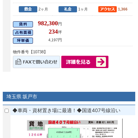
2ヶ月
1ヶ月
1,366
982,300
円
234
坪
円
4,197
物件番号【10738】
埼玉県 坂戸市
◆車両・資材置き場に最適！◆国道407号線沿い