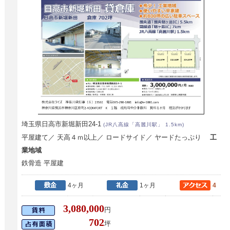
埼玉県日高市新堀新田24-1
(JR八高線「高麗川駅」 1.5km)
平屋建て／ 天高４ｍ以上／ ロードサイド／ ヤードたっぷり
工
業地域
鉄骨造 平屋建
4ヶ月
1ヶ月
4
3,080,000
円
702
坪