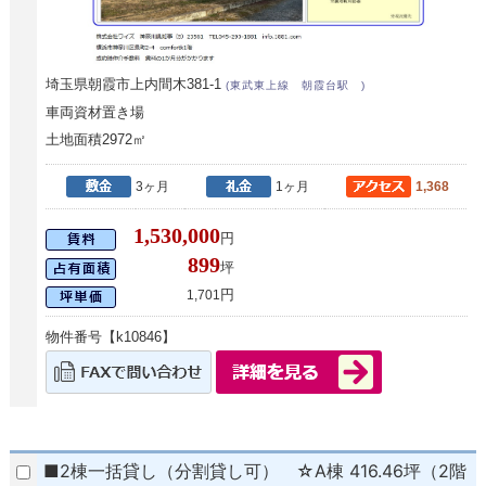
埼玉県朝霞市上内間木381-1
(東武東上線 朝霞台駅 )
車両資材置き場
土地面積2972㎡
3ヶ月
1ヶ月
1,368
1,530,000
円
899
坪
円
1,701
物件番号【k10846】
■2棟一括貸し（分割貸し可） ☆A棟 416.46坪（2階