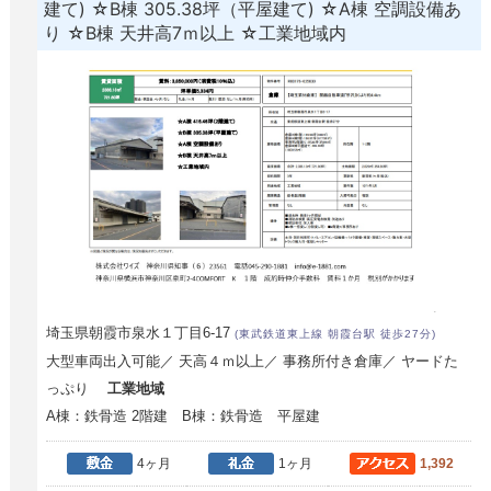
建て) ☆B棟 305.38坪（平屋建て) ☆A棟 空調設備あ
り ☆B棟 天井高7ｍ以上 ☆工業地域内
埼玉県朝霞市泉水１丁目6-17
(東武鉄道東上線 朝霞台駅 徒歩27分)
大型車両出入可能／ 天高４ｍ以上／ 事務所付き倉庫／ ヤードた
っぷり
工業地域
A棟：鉄骨造 2階建 B棟：鉄骨造 平屋建
4ヶ月
1ヶ月
1,392