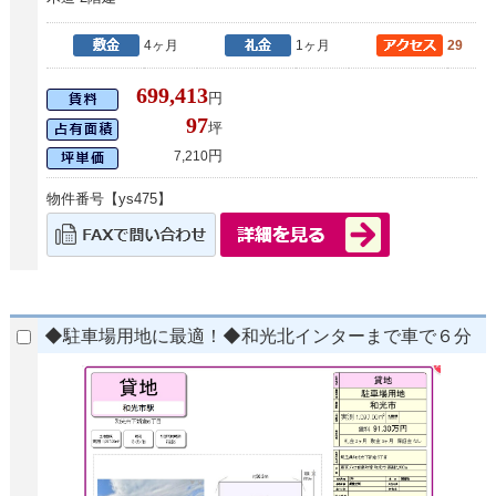
4ヶ月
1ヶ月
29
699,413
円
97
坪
円
7,210
物件番号【ys475】
◆駐車場用地に最適！◆和光北インターまで車で６分