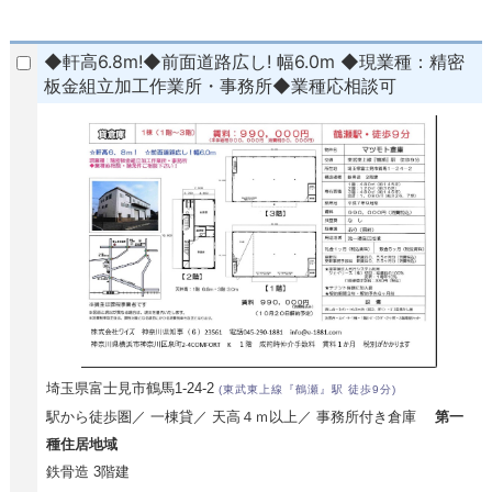
◆軒高6.8m!◆前面道路広し! 幅6.0m ◆現業種：精密
板金組立加工作業所・事務所◆業種応相談可
埼玉県富士見市鶴馬1-24-2
(東武東上線『鶴瀬』駅 徒歩9分)
駅から徒歩圏／ 一棟貸／ 天高４ｍ以上／ 事務所付き倉庫
第一
種住居地域
鉄骨造 3階建