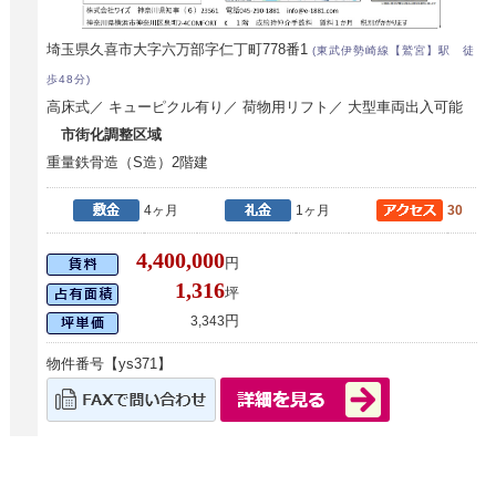
埼玉県久喜市大字六万部字仁丁町778番1
(東武伊勢崎線【鷲宮】駅 徒
歩48分)
高床式／ キューピクル有り／ 荷物用リフト／ 大型車両出入可能
市街化調整区域
重量鉄骨造（S造）2階建
4ヶ月
1ヶ月
30
4,400,000
円
1,316
坪
円
3,343
物件番号【ys371】