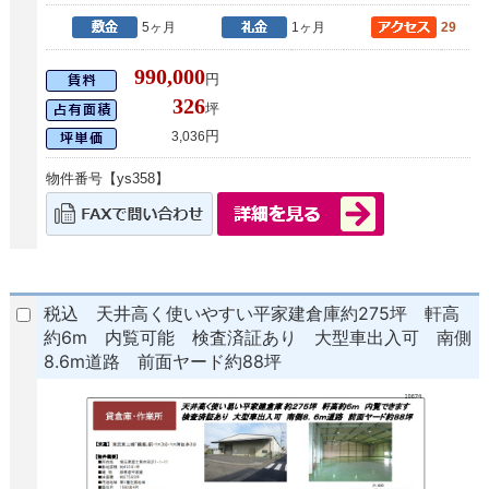
5ヶ月
1ヶ月
29
990,000
円
326
坪
円
3,036
物件番号【ys358】
税込 天井高く使いやすい平家建倉庫約275坪 軒高
約6m 内覧可能 検査済証あり 大型車出入可 南側
8.6m道路 前面ヤード約88坪