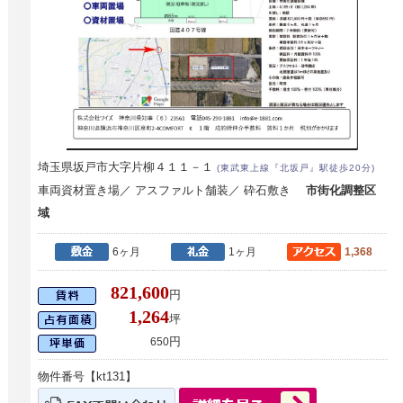
埼玉県坂戸市大字片柳４１１－１
(東武東上線『北坂戸』駅徒歩20分)
車両資材置き場／ アスファルト舗装／ 砕石敷き
市街化調整区
域
6ヶ月
1ヶ月
1,368
821,600
円
1,264
坪
円
650
物件番号【kt131】