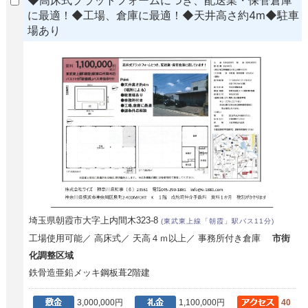
に最適！◆工場、倉庫に最適！◆天井高さ約4m◆駐車
場あり
埼玉県朝霞市大字上内間木323-8
(東武東上線「朝霞」駅バス11分)
工場使用可能／ 高床式／ 天高４ｍ以上／ 事務所付き倉庫
市街
化調整区域
鉄骨造亜鉛メッキ鋼板葺2階建
3,000,000円
1,100,000円
40