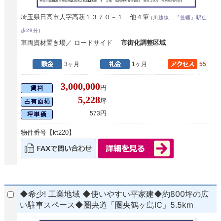
埼玉県日高市大字高萩１３７０－１ 他４筆
(川越線 『笠幡』駅徒
歩29分)
車両資材置き場／ ロードサイド
市街化調整区域
3ヶ月
1ヶ月
55
3,000,000
円
5,228
坪
円
573
物件番号【kt220】
◆希少! 工業地域 ◆使いやすい平家建◆約800坪の広
い駐車スペース◆圏央道「圏央鶴ヶ島IC」5.5km