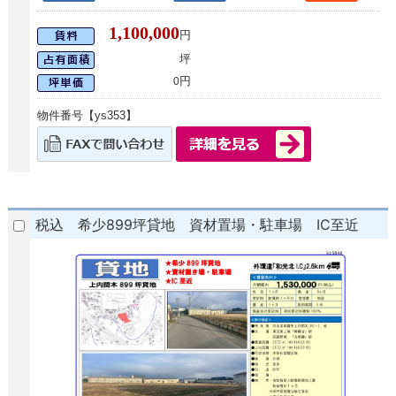
1,100,000
円
坪
円
0
物件番号【ys353】
税込 希少899坪貸地 資材置場・駐車場 IC至近