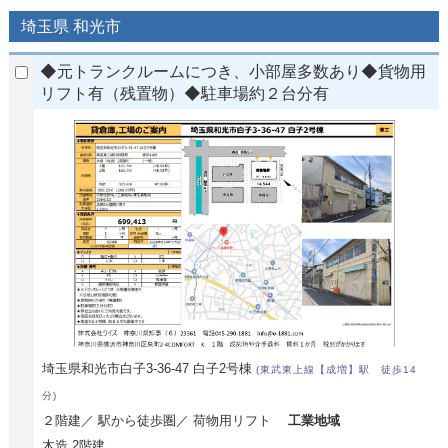
埼玉県 和光市
◆元トランクルームにつき、小部屋多数あり◆貨物用
リフト有（残置物）◆駐車場約２台分有
埼玉県和光市白子3-36-47 白子2号棟
(東武東上線【成増】駅 徒歩14
分)
２階建／ 駅から徒歩圏／ 荷物用リフト
工業地域
木造 2階建