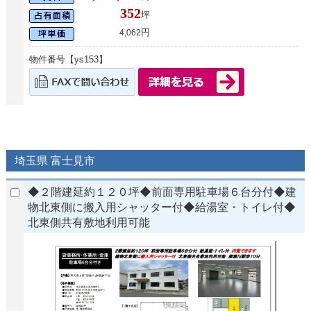
352
坪
円
4,062
物件番号【ys153】
埼玉県 富士見市
◆２階建延約１２０坪◆前面専用駐車場６台分付◆建
物北東側に搬入用シャッター付◆給湯室・トイレ付◆
北東側共有敷地利用可能