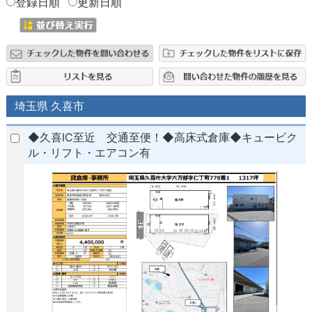
登録日順
更新日順
埼玉県 久喜市
◆久喜IC至近 交通至便！◆高床式倉庫◆キュービク
ル・リフト・エアコン有