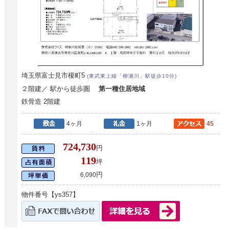
埼玉県富士見市榎町5
(東武東上線「柳瀬川」駅徒歩10分)
２階建／ 駅から徒歩圏
第一種住居地域
鉄骨造 2階建
4ヶ月
1ヶ月
45
724,730
円
119
坪
円
6,090
物件番号【ys357】