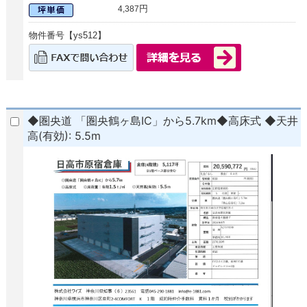
円
4,387
物件番号【ys512】
◆圏央道 「圏央鶴ヶ島IC」から5.7km◆高床式 ◆天井
高(有効): 5.5m