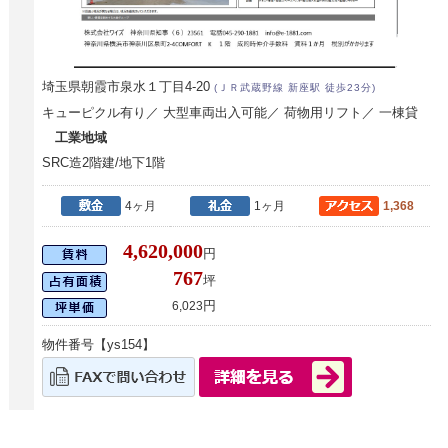
埼玉県朝霞市泉水１丁目4-20
(ＪＲ武蔵野線 新座駅 徒歩23分)
キューピクル有り／ 大型車両出入可能／ 荷物用リフト／ 一棟貸
工業地域
SRC造2階建/地下1階
4ヶ月
1ヶ月
1,368
4,620,000
円
767
坪
円
6,023
物件番号【ys154】