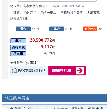
埼玉県日高市大字原宿531-1
(川越線 高麗川駅2,700m)
一棟貸／ 高床式／ 天高４ｍ以上／ 事務所付き倉庫
工業地域
鉄骨造4階建
6ヶ月
0ヶ月
29
20,590,772
円
5,117
坪
円
4,023
物件番号【ys452】
埼玉県 朝霞市
◆高床式プラットフォームにつき、配送業・保管倉庫