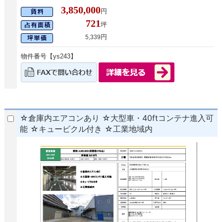
3,850,000
円
721
坪
円
5,339
物件番号【ys243】
☆倉庫内エアコンあり ☆大型車・40ftコンテナ進入可
能 ☆キュービクル付き ☆工業地域内