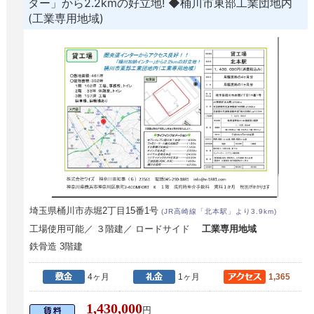
ター」から2.2kmの好立地! ◆桶川市東部工業団地内
(工業専用地域)
埼玉県桶川市赤堀2丁目15番1号
(JR高崎線「北本駅」より3.9km)
工場使用可能／ ３階建／ ロードサイド
工業専用地域
鉄骨造 3階建
4ヶ月
1ヶ月
1,365
1,430,000
円