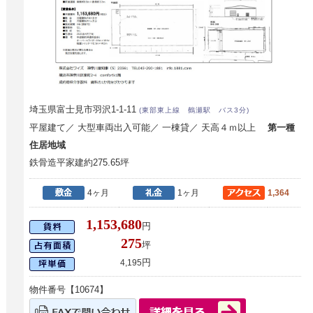
埼玉県富士見市羽沢1-1-11
(東部東上線 鶴瀬駅 バス3分)
平屋建て／ 大型車両出入可能／ 一棟貸／ 天高４ｍ以上
第一種
住居地域
鉄骨造平家建約275.65坪
4ヶ月
1ヶ月
1,364
1,153,680
円
275
坪
円
4,195
物件番号【10674】