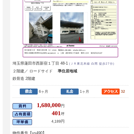
埼玉県蓮田市西新宿１丁目 48-1
(ＪＲ東北本線 白岡 徒歩27分)
２階建／ ロードサイド
準住居地域
鉄骨造 2階建
6ヶ月
1ヶ月
32
1,680,000
円
401
坪
円
4,189
物件番号【ys490】