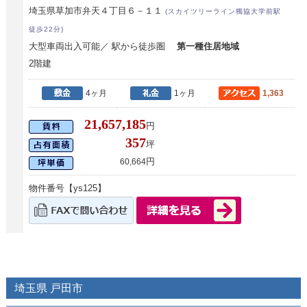
埼玉県草加市弁天４丁目６－１１
(スカイツリーライン獨協大学前駅
徒歩22分)
大型車両出入可能／ 駅から徒歩圏
第一種住居地域
2階建
4ヶ月
1ヶ月
1,363
21,657,185
円
357
坪
円
60,664
物件番号【ys125】
埼玉県 戸田市