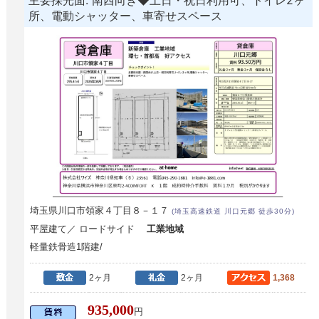
所、電動シャッター、車寄せスペース
埼玉県川口市領家４丁目８－１７
(埼玉高速鉄道 川口元郷 徒歩30分)
平屋建て／ ロードサイド
工業地域
軽量鉄骨造1階建/
2ヶ月
2ヶ月
1,368
935,000
円