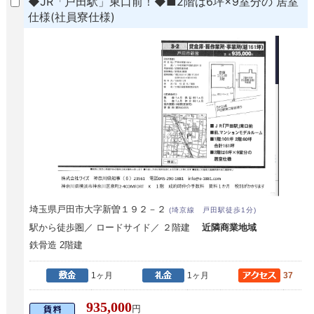
◆JR「戸田駅」東口前！◆■2階は6坪×9室分の 居室
仕様(社員寮仕様)
埼玉県戸田市大字新曽１９２－２
(埼京線 戸田駅徒歩1分)
駅から徒歩圏／ ロードサイド／ ２階建
近隣商業地域
鉄骨造 2階建
1ヶ月
1ヶ月
37
935,000
円