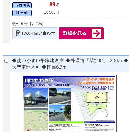
89
坪
円
10,505
物件番号【ys205】
◆使いやすい平家建倉庫 ◆外環道「草加IC」 2.5km◆
大型車進入可 ◆軒高6.7m