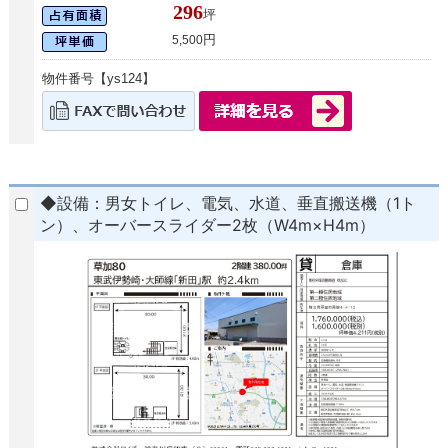
296
坪
円
5,500
物件番号【ys124】
◆設備：男女トイレ、電気、水道、垂直搬送機（1ト
ン）、オーバースライダー2枚（W4m×H4m）