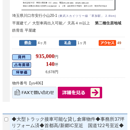
埼玉県川口市安行小山20-1
(東武スカイツリー線「草加駅」 2.8km)
平屋建て／ 大型車両出入可能／ 天高４ｍ以上
第二種住居地域
鉄骨造 平屋建
4ヶ月
1ヶ月
49
935,000
円
140
坪
円
6,678
物件番号【ys406】
◆大型トラック接車可能な貸し倉庫物件◆事務所37坪
リフォーム済◆首都高/新郷IC至近 国道122号至近◆