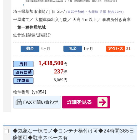
埼玉県草加市瀬崎7丁目 25-7
(東武伊勢崎・大師線 谷塚 徒歩23分)
平屋建て／ 大型車両出入可能／ 天高４ｍ以上／ 事務所付き倉庫
第一種住居地域
鉄骨造1階建/1階部分
4ヶ月
1ヶ月
31
1,438,500
円
237
坪
円
6,069
物件番号【ys354】
◆気象な一棟モノ◆コンテナ横付け可◆24時間365日
稼働可◆駐車スペース有