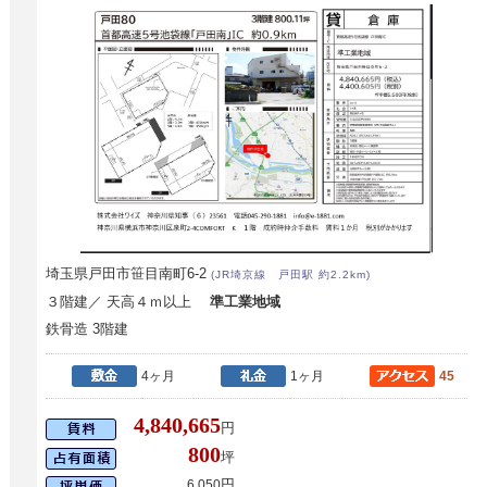
埼玉県戸田市笹目南町6-2
(JR埼京線 戸田駅 約2.2km)
３階建／ 天高４ｍ以上
準工業地域
鉄骨造 3階建
4ヶ月
1ヶ月
45
4,840,665
円
800
坪
円
6,050