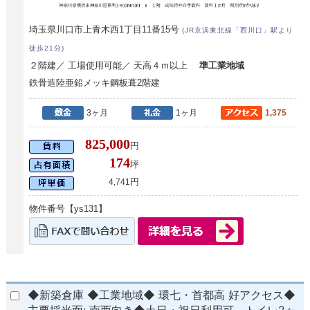
埼玉県川口市上青木西1丁目11番15号
(JR京浜東北線「西川口」駅より
徒歩21分)
２階建／ 工場使用可能／ 天高４ｍ以上
準工業地域
鉄骨造陸亜鉛メッキ鋼板葺2階建
3ヶ月
1ヶ月
1,375
825,000
円
174
坪
円
4,741
物件番号【ys131】
◆新築倉庫 ◆工業地域◆ 環七・首都高 好アクセス◆
主要採光面: 南西向き◆土日・祝日利用可、トイレ2ヶ