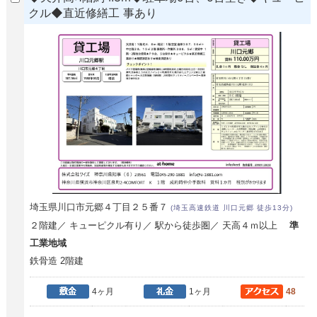
クル◆直近修繕工 事あり
埼玉県川口市元郷４丁目２５番７
(埼玉高速鉄道 川口元郷 徒歩13分)
２階建／ キューピクル有り／ 駅から徒歩圏／ 天高４ｍ以上
準
工業地域
鉄骨造 2階建
4ヶ月
1ヶ月
48