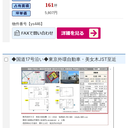
161
坪
円
5,807
物件番号【ys446】
◆国道17号沿い◆東京外環自動車・美女木JST至近