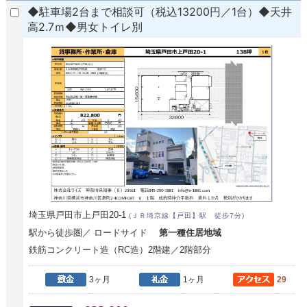
◆駐車場2台まで相談可（税込13200円／1台）◆天井
高2.7ｍ◆男女トイレ別
埼玉県戸田市上戸田20-1
(ＪＲ埼京線【戸田】駅 徒歩7分)
駅から徒歩圏／ ロードサイド
第一種住居地域
鉄筋コンクリート造（RC造）2階建／2階部分
3ヶ月
1ヶ月
29