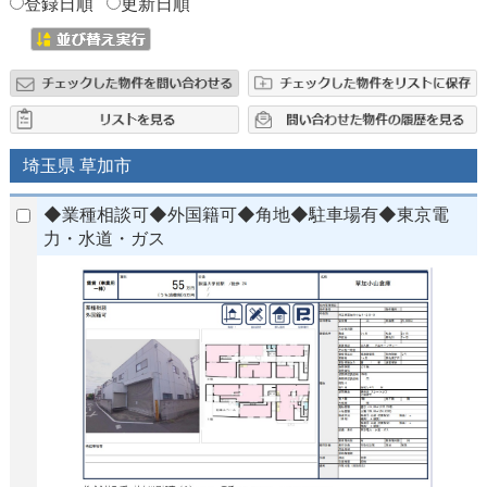
登録日順
更新日順
埼玉県 草加市
◆業種相談可◆外国籍可◆角地◆駐車場有◆東京電
力・水道・ガス