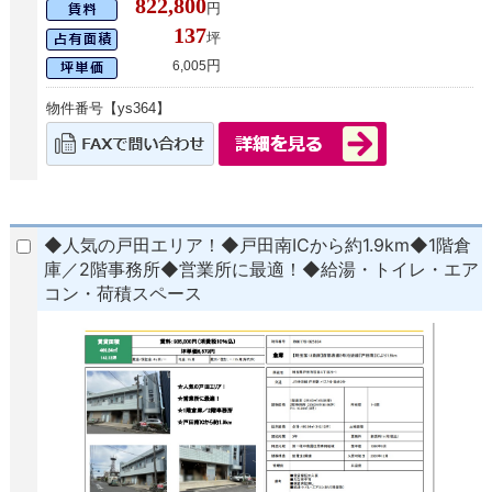
822,800
円
137
坪
円
6,005
物件番号【ys364】
◆人気の戸田エリア！◆戸田南ICから約1.9km◆1階倉
庫／2階事務所◆営業所に最適！◆給湯・トイレ・エア
コン・荷積スペース