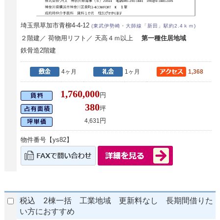
埼玉県草加市青柳4-4-12
(東武伊勢崎・大師線「新田」駅約2.4ｋｍ)
２階建／ 荷物用リフト／ 天高４ｍ以上
第一種住居地域
鉄骨造2階建
4ヶ月
1ヶ月
1,368
1,760,000
円
380
坪
円
4,631
物件番号【ys82】
税込 2棟一括 工業地域 更新料なし 長期間借りた
い方におすすめ