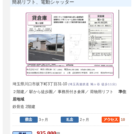
簡易リフト、電動シャッター
埼玉県川口市坂下町3丁目31-10
(埼玉高速鉄道 鳩ヶ谷 徒歩11分)
２階建／ 駅から徒歩圏／ 事務所付き倉庫／ 荷物用リフト
準住
居地域
鉄骨造 2階建
3ヶ月
2ヶ月
10
935,000
円