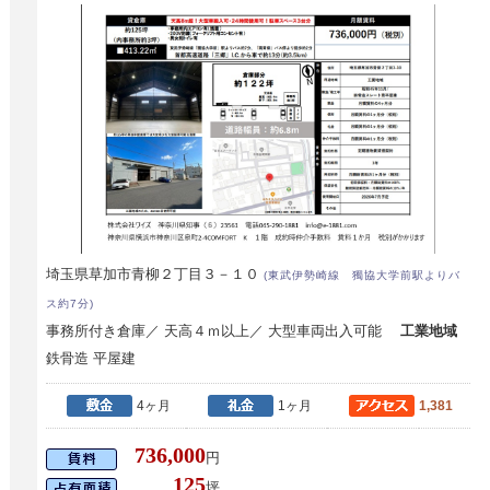
埼玉県草加市青柳２丁目３－１０
(東武伊勢崎線 獨協大学前駅よりバ
ス約7分)
事務所付き倉庫／ 天高４ｍ以上／ 大型車両出入可能
工業地域
鉄骨造 平屋建
4ヶ月
1ヶ月
1,381
736,000
円
125
坪