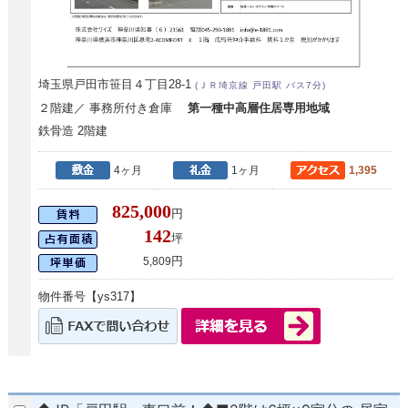
埼玉県戸田市笹目４丁目28-1
(ＪＲ埼京線 戸田駅 バス7分)
２階建／ 事務所付き倉庫
第一種中高層住居専用地域
鉄骨造 2階建
4ヶ月
1ヶ月
1,395
825,000
円
142
坪
円
5,809
物件番号【ys317】