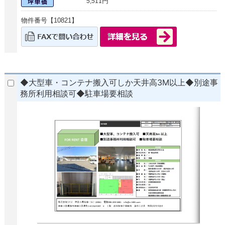
円
5,511
物件番号【10821】
◆大型車・コンテナ搬入可しか天井高3M以上◆別途事
務所利用相談可◆駐車場要相談