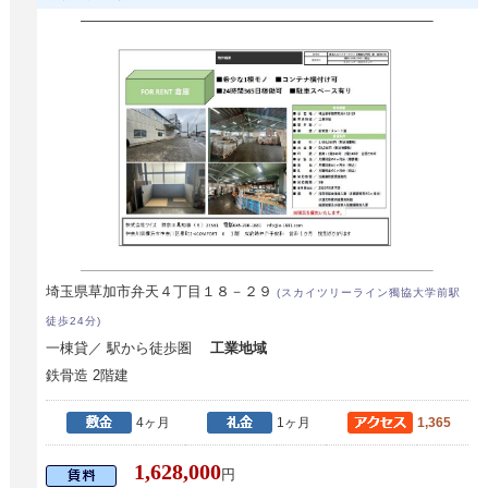
埼玉県草加市弁天４丁目１８－２９
(スカイツリーライン獨協大学前駅
徒歩24分)
一棟貸／ 駅から徒歩圏
工業地域
鉄骨造 2階建
4ヶ月
1ヶ月
1,365
1,628,000
円