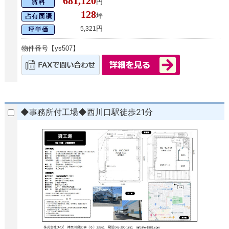
681,120
円
128
坪
円
5,321
物件番号【ys507】
◆事務所付工場◆西川口駅徒歩21分