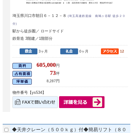
埼玉県川口市朝日６－１２－８
(埼玉高速鉄道線 南鳩ヶ谷駅 徒歩２０
分)
駅から徒歩圏／ ロードサイド
鉄骨造 3階建／1階部分
3ヶ月
0ヶ月
12
605,000
円
73
坪
円
8,287
物件番号【ys534】
◆天井クレーン（５００ｋｇ）付◆簡易リフト（８０