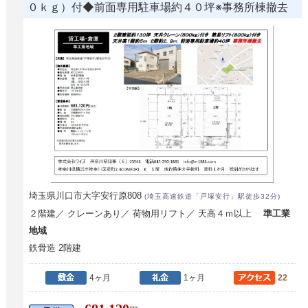
０ｋｇ）付◆前面専用駐車場約４０坪※事務所棟撤去
埼玉県川口市大字安行原808
(埼玉高速鉄道「戸塚安行」駅徒歩32分)
２階建／ クレーンあり／ 荷物用リフト／ 天高４ｍ以上
準工業
地域
鉄骨造 2階建
4ヶ月
1ヶ月
22