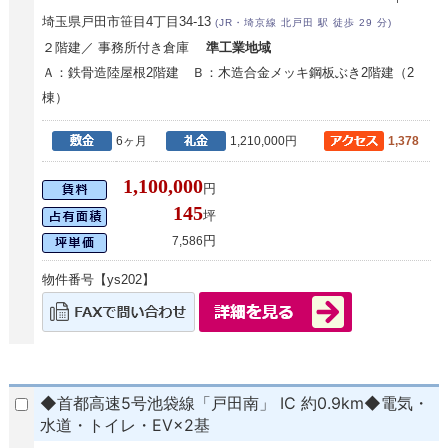
埼玉県戸田市笹目4丁目34-13
(JR・埼京線 北戸田 駅 徒歩 29 分)
２階建／ 事務所付き倉庫
準工業地域
Ａ：鉄骨造陸屋根2階建 Ｂ：木造合金メッキ鋼板ぶき2階建（2
棟）
6ヶ月
1,210,000円
1,378
1,100,000
円
145
坪
円
7,586
物件番号【ys202】
◆首都高速5号池袋線「戸田南」 IC 約0.9km◆電気・
水道・トイレ・EV×2基