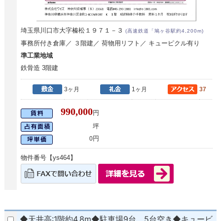
埼玉県川口市大字榛松１９７１－３
(高速鉄道「鳩ヶ谷駅約4,200m)
事務所付き倉庫／ ３階建／ 荷物用リフト／ キューピクル有り
準工業地域
鉄骨造 3階建
3ヶ月
1ヶ月
37
990,000
円
坪
円
0
物件番号【ys464】
◆天井高:1階約4.8m◆駐車場9台、5台空き◆キュービ