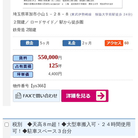
埼玉県草加市小山１－２８－８
(東武伊勢崎線 独協大学前駅徒歩 24分)
２階建／ ロードサイド／ 駅から徒歩圏
鉄骨造 2階建
5ヶ月
2ヶ月
60
550,000
円
125
坪
円
4,400
物件番号【ys366】
税別 ◆天高８m超！◆大型車搬入可・２４時間使用
可！◆駐車スペース３台分